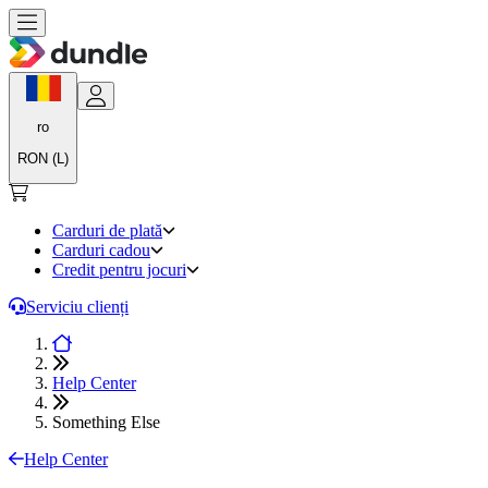
ro
RON (L)
Carduri de plată
Carduri cadou
Credit pentru jocuri
Serviciu clienți
Help Center
Something Else
Help Center