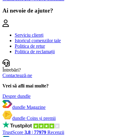
Ai nevoie de ajutor?
Serviciu clienți
Istoricul comenzilor tale
Politica de retur
Politica de reclamații
Întrebări?
Contactează-ne
Vrei să afli mai multe?
Despre dundle
dundle Magazine
dundle Coins și premii
TrustScore
3.8
|
77979
Recenzii