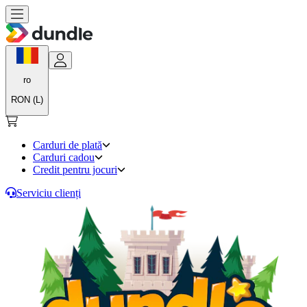
ro
RON (L)
Carduri de plată
Carduri cadou
Credit pentru jocuri
Serviciu clienți