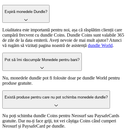
Expiră monedele Dundle?
Loialitatea este importantă pentru noi, așa că răsplătim clienții care
cumpără frecvent cu dundle Coins. Dundle Coins sunt valabile 365
de zile de la data emiterii. Aveți nevoie de mai mult ajutor? Atunci
vă rugăm să vizitați pagina noastră de asistență
dundle World
.
Pot să îmi răscumpăr Monedele pentru bani?
Nu, monedele dundle pot fi folosite doar pe dundle World pentru
produse gratuite.
Există produse pentru care nu pot schimba monedele dundle?
Nu poți schimba dundle Coins pentru Neosurf sau PaysafeCards
gratuite. Dar nu-ți face griji, tot vei câștiga Coins când cumperi
Neosurf și PaysafeCard pe dundle.