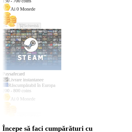
150
-
700
coins
Ai
0
Monede
Schimbă
Paysafecard
Livrare instantanee
Răscumpărabil în Europa
200
-
800
coins
Ai
0
Monede
Schimbă
Începe să faci cumpărături cu