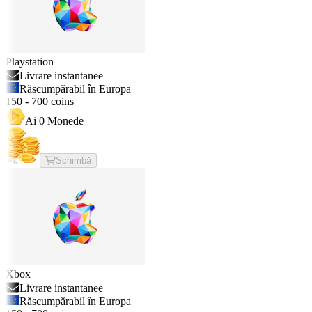
Playstation
Livrare instantanee
Răscumpărabil în Europa
150
-
700
coins
Ai
0
Monede
Schimbă
Xbox
Livrare instantanee
Răscumpărabil în Europa