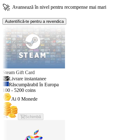
🚀
Avansează în nivel pentru recompense mai mari
Autentifică-te pentru a revendica
Steam Gift Card
Livrare instantanee
Răscumpărabil în Europa
100
-
5200
coins
Ai
0
Monede
Schimbă