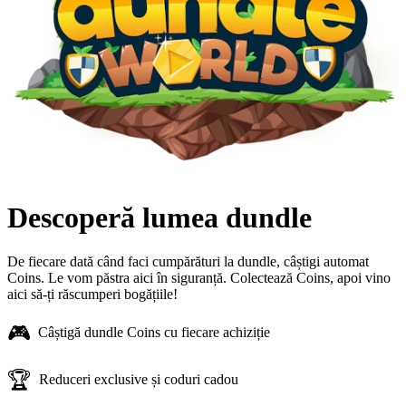
Descoperă lumea dundle
De fiecare dată când faci cumpărături la dundle, câștigi automat
Coins. Le vom păstra aici în siguranță. Colectează Coins, apoi vino
aici să-ți răscumperi bogățiile!
🎮
Câștigă dundle Coins cu fiecare achiziție
🏆
Reduceri exclusive și coduri cadou