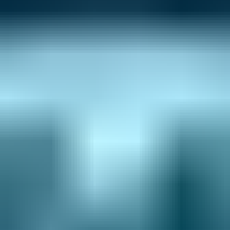
Credit pentru jocuri
Cumpără PSN Card online
PIN trimis instantaneu pe mail
5
/5
Vezi toate recenziile
Selectează o altă țară
România
România
Selectează o altă țară
România
România