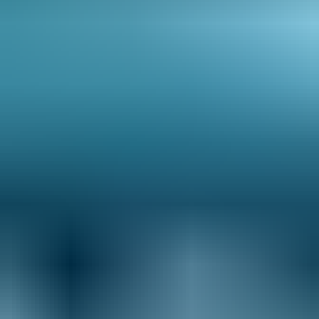
PSN Card 350 lei
Livrare instant
România
481 dundle Coins
350,00 lei
Comandă
PSN Card 450 lei
Livrare instant
România
569 dundle Coins