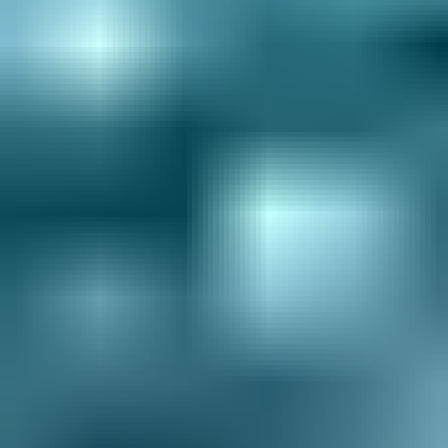
200,00 lei
Stoc epuizat
Plată sigură
Finalizează comanda rapid și sigur având la dispoziție peste 10
modalități de plată.
Trimis instant
Direct în inbox în câteva secunde.
Câștigă dundle Coins