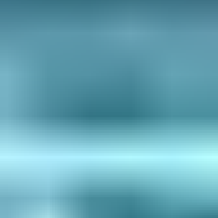
PSN Card 755 lei
Livrare instant
România
836 dundle Coins
755,00 lei
Comandă
PSN Card 200 lei
Livrare instant
România
350 dundle Coins