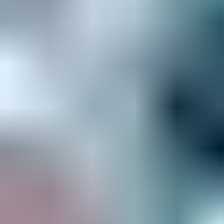
Add-on-uri
Credit în joc
Pachete cu personaje
Pachete de skin-uri
DLC-uri
Coduri PlayStation Plus
Și multe altele
După ce adaugi creditul în contul tău PlayStation, îl poți folosi
pentru o gamă largă de conținut disponibil în
PlayStation Store
.
Cum verific soldul cardului cadou PlayStation?
Poți verifica soldul rămas în contul tău PlayStation în doar câțiva
pași:
Pe site-ul PlayStation