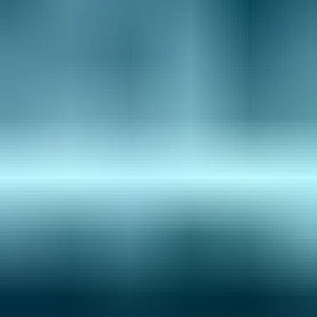
PSN Card 50 lei
Livrare instant
România
218 dundle Coins
50,00 lei
Comandă
PSN Card 100 lei
Livrare instant
România
262 dundle Coins