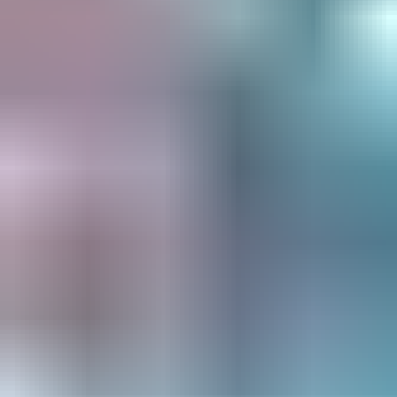
Autentifică-te în contul tău PlayStation.
Verifică soldul afișat în colțul din dreapta sus al ecranului.
În aplicația PlayStation
Deschide aplicația și autentifică-te în contul tău.
Accesează secțiunea
Cont
.
Apasă pe
„Modalități de Plată”
.
Vei vedea creditul disponibil în contul tău.
Orice credit rămas după utilizarea unui
PlayStation Gift Card
va fi
afișat în soldul contului tău PlayStation.
Pot folosi creditul de pe cardul PSN de mai multe ori?
Da, poți utiliza creditul de câte ori vrei, până la epuizarea soldului.
Pot cumpăra și folosi un PlayStation Card pentru a primi FC Points?