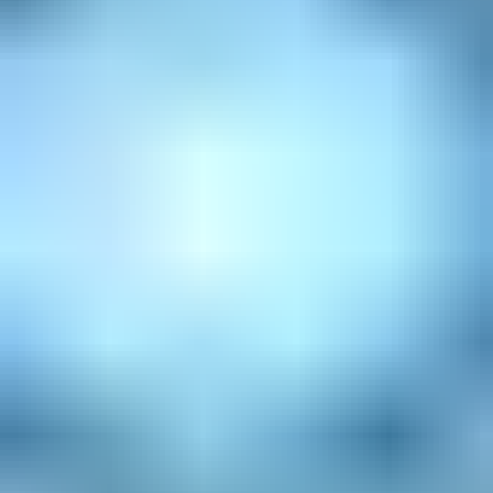
este un card preplătit care îți permite să adaugi credit în contul tău
PlayStation.
Poți cumpăra un PSN Card de pe
dundle (RO)
și îl poți folosi în
PlayStation Store
pentru a achiziționa conținut digital și
abonamente.
Creditul poate fi utilizat pentru:
Call of Duty Points
GTA Online Shark Cards
FC Points
Fortnite V-Bucks
PlayStation Plus Essential
PlayStation Plus Extra
PlayStation Plus Premium
Cum folosesc un card PSN pentru PlayStation
Store?