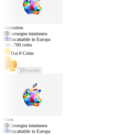
Playstation
Consegna istantanea
Riscattabile in Europa
150
-
700
coins
Hai
0
Coins
Scambia
Xbox
Consegna istantanea
Riscattabile in Europa