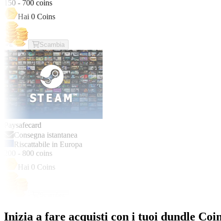
150
-
700
coins
Hai
0
Coins
Scambia
Paysafecard
Consegna istantanea
Riscattabile in Europa
200
-
800
coins
Hai
0
Coins
Scambia
Inizia a fare acquisti con i tuoi dundle Coi