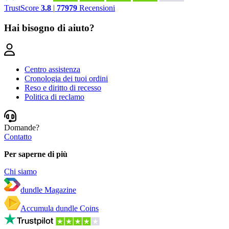
TrustScore
3.8
|
77979
Recensioni
Hai bisogno di aiuto?
Centro assistenza
Cronologia dei tuoi ordini
Reso e diritto di recesso
Politica di reclamo
Domande?
Contatto
Per saperne di più
Chi siamo
dundle Magazine
Accumula dundle Coins