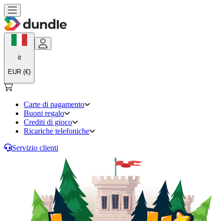
it
EUR (€)
Carte di pagamento
Buoni regalo
Crediti di gioco
Ricariche telefoniche
Servizio clienti