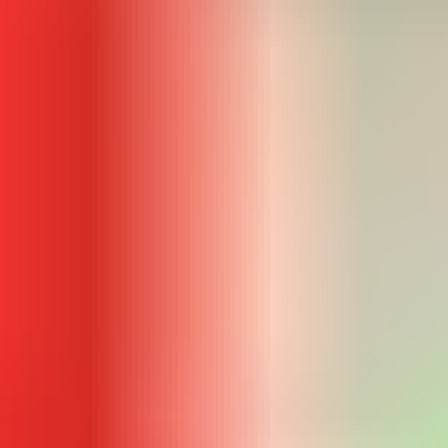
Παραγγελία
Ασφαλής τρόπος πληρωμής
Πληρώστε όπως θέλετε με την αγαπημένη σας μέθοδο πληρωμής.
Άμεση αποστολή
Λάβετε τον κωδικό απευθείας μέσω email και χρησιμοποιήστε
αμέσως την πίστωση.
κερδίστε dundle Coins
Κερδίστε dundle Coins με κάθε αγορά και εξαργυρώστε για
δωρεάν προϊόντα
Αγόρασε Razer Gold online και φόρτισε
άμεσα τον λογαριασμό σου Razer Gold