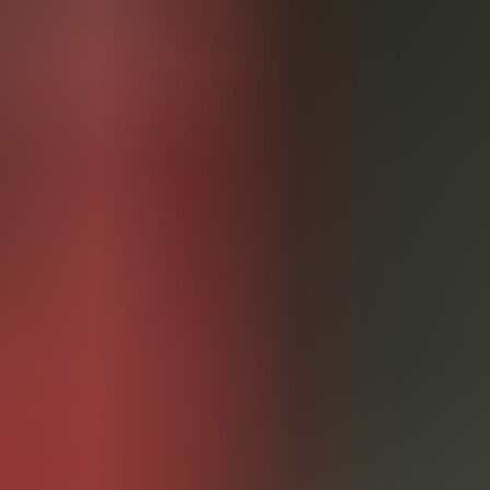
Πίστωση παιχνιδιών
Αγορά Razer Gold online
Ο κωδικός αποστέλλεται αμέσως μέσω email
Επιλέξτε διαφορετική χώρα
Ελλάδα
Ελλάδα
Επιλέξτε διαφορετική χώρα
Ελλάδα
Ελλάδα
Καλύτερη Αξία