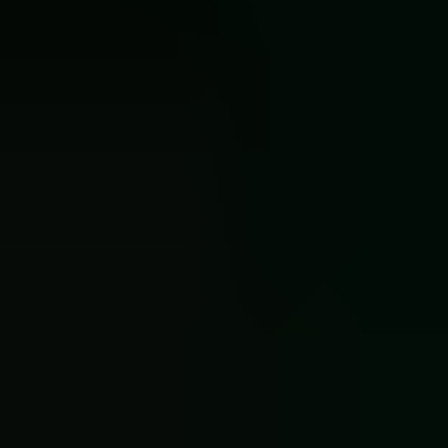
English
Αποκτήστε την εφαρμογή dundle
Η dundle σε όλο τον κόσμο:
Ηνωμένες Πολιτείες
Ελβετία
Γαλλία
Αυστρία
Γερμανία
Καναδάς
Δες όλες τις χώρες
Διαθέσιμο επίσης σε: