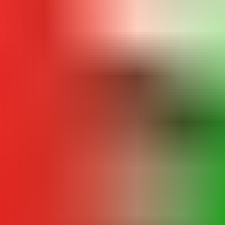
Θέλεις να χρησιμοποιήσεις Razer Gold στα αγαπημένα σου
online παιχνίδια;
Αγόρασε εύκολα και γρήγορα κωδικό PIN Razer Gold από το
dundle. Ο κωδικός PIN εμφανίζεται άμεσα στην οθόνη σου και
αποστέλλεται μέσω email μέσα σε λίγα δευτερόλεπτα.
Διάλεξε ανάμεσα σε 28 γρήγορους, εύκολους και ασφαλείς
τρόπους πληρωμής, συμπεριλαμβανομένου του PayPal.
Χρησιμοποίησε το προπληρωμένο υπόλοιπό σου σε:
Πάνω από 42.000 online παιχνίδια
In-game περιεχόμενο
Πολλαπλές online πλατφόρμες
Απόλαυσε επιπλέον ανταμοιβές:
Κέρδισε πόντους Razer Silver με κάθε αγορά
Απόκτησε αποκλειστικά προνόμια πιστότητας