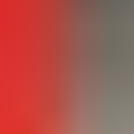
Razer Gold €25
Άμεση αποστολή
Εξαργυρώσιμος με λογαριασμούς EUR
283 dundle Coins
€25.00
Παραγγελία
Razer Gold €50
Άμεση αποστολή
Εξαργυρώσιμος με λογαριασμούς EUR
392 dundle Coins