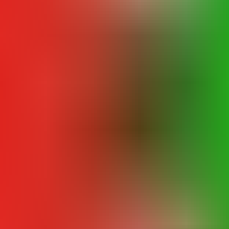
Συγκέντρωσε
dundle Coins
για δωρεάν ηλεκτρονικές
δωροκάρτες
Ποια είναι τα πλεονεκτήματα της
ηλεκτρονικής δωροκάρτας Razer Gold;
Η κάρτα Razer Gold, (γνωστή και ως κάρτα Razer ή PIN
Razer), είναι ένας γρήγορος, εύκολος και ασφαλής τρόπος για
να προσθέσεις χρήματα στον λογαριασμό σου.
Δεν χρειάζεται να:
Συνδέσεις πιστωτική κάρτα
Χρησιμοποιήσεις αυτόματους τρόπους πληρωμής
Απόκτησε τον πλήρη έλεγχο των εξόδων σου, απολαμβάνοντας
ταυτόχρονα ασφαλείς και αξιόπιστες συναλλαγές.
Χρησιμοποίησε το προπληρωμένο υπόλοιπό σου για:
Πληρωμές στο
gold.razer.com
Αγορές σε επίσημα συνεργαζόμενα καταστήματα online
παιχνιδιών