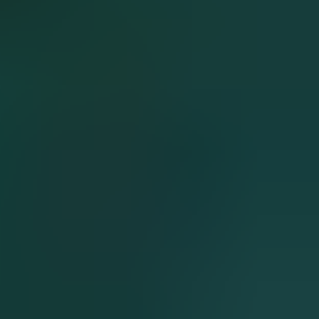
θέλεις!
Πώς μπορώ να ελέγξω το υπόλοιπο του Razer Gold PIN μου;
Αν είσαι κάτοικος Ευρώπης, μπορείς να ελέγξεις το
υπόλοιπό σου κάνοντας
σύνδεση στον λογαριασμό σου
στην
επάνω δεξιά γωνία της οθόνης σου.
Αφού συνδεθείς, κάνε κλικ στο εικονίδιο σου στην επάνω
δεξιά γωνία της οθόνης σου. Θα εμφανιστεί ένα αναδυόμενο
παράθυρο, όπου μπορείς να δεις το υπόλοιπο του Razer Gold
σου.
Τι είναι το Razer Gold;
Η Razer™ είναι μία κορυφαία μάρκα lifestyle για gamers στον
κόσμο.
Έχει σχεδιάσει και κατασκευάσει ένα από τα μεγαλύτερα
οικοσυστήματα υλικού, λογισμικού και υπηρεσιών gaming.