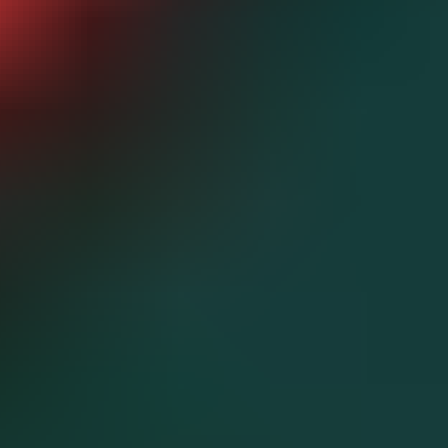
Σε επίσημα συνεργαζόμενα καταστήματα online παιχνιδιών
Απόλαυσε επιπλέον οφέλη όταν ξοδεύεις το Razer Gold σου:
Κέρδισε πόντους επιβράβευσης Razer Silver
Απόκτησε πρόσβαση σε αποκλειστικές προσφορές online
παιχνιδιών
Ένας ευέλικτος τρόπος πληρωμής για online παιχνίδια, in-
game περιεχόμενο και εμπειρίες gaming.
Πώς εξαργυρώνω μια κάρτα Razor Gold;
Επισκέψου τον
ιστότοπο Razer Gold
και συνδέσου στον
λογαριασμό σου Razer Gold.
Επίλεξε το αντικείμενο που θέλεις να εξαργυρώσεις
Διάλεξε το Razer Gold PIN ως μέθοδο πληρωμής.
Εισήγαγε τον κωδικό και πάτησε «Next» (Επόμενο).
Έτοιμο! Τώρα μπορείς να ξοδέψεις το Razer Gold σου όπως