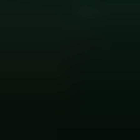
Πολιτική Παραπόνων
Ερωτήσεις;
Επικοινωνήστε μαζί μας
Θέλετε να μάθετε περισσότερα;
Σχετικά με το dundle
Μετάβαση στο dundle Magazine
κερδίστε dundle Coins
TrustScore
3.8
|
77979
Κριτικές
dundle: Προπληρωμένες κάρτες & eGift
Ανακαλύψτε την εφαρμογή μας