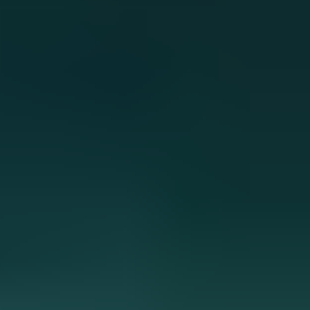
Προτεινόμενα για εσάς
Flexepin Voucher
PaysafeCard Voucher