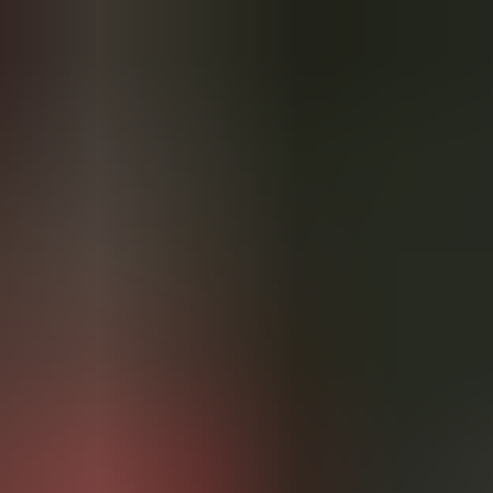
Αναζητήστε brands, δωροκάρτες & παιχνίδια
el
EUR (€)
Κάρτες πληρωμής
Δωροκάρτες
Πίστωση παιχνιδιών
Εξυπηρέτηση πελατών
Πίστωση παιχνιδιών
Razer Gold