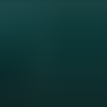
Transcash Ticket
Κάρτα Δώρου Steam
Xbox Game Pass