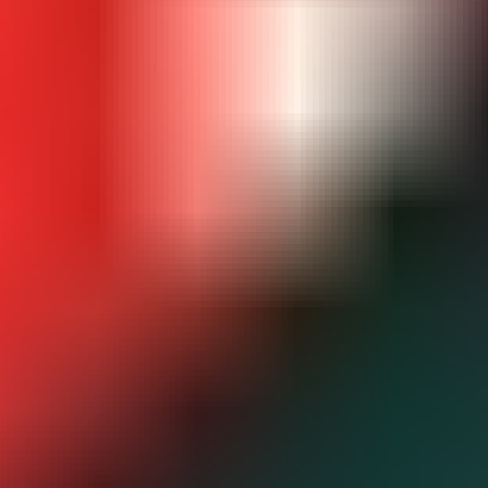
PIN σε άλλα νομίσματα (π.χ. EUR)
μπορούν να
χρησιμοποιηθούν μόνο για να φορτίσουν λογαριασμούς
Razer Gold που είναι εγγεγραμμένοι στην ίδια γεωγραφική
περιοχή με το νόμισμα.
Τι μπορώ να αγοράσω με το Razer Gold;
Χρησιμοποίησε το υπόλοιπό σου για να επιλέξεις ανάμεσα σε
42.000+ online παιχνίδια.
Μπορείς να ξοδέψεις το Razer Gold σου σε:
Online παιχνίδια
In-game ψηφιακά αντικείμενα
Gametime για online παιχνίδια με πολλούς παίκτες
Πού μπορώ να χρησιμοποιήσω το Razer Gold;
Στο
gold.razer.com