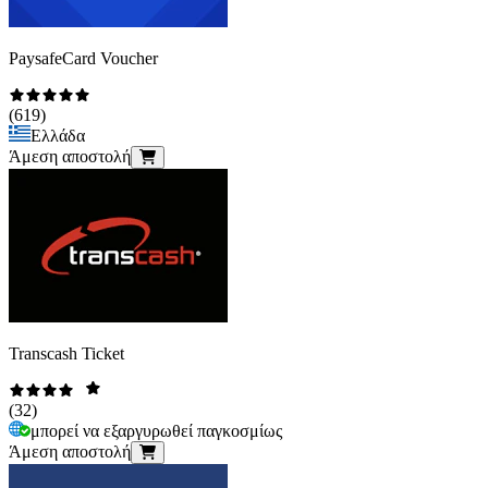
PaysafeCard Voucher
(
619
)
Ελλάδα
Άμεση αποστολή
Transcash Ticket
(
32
)
μπορεί να εξαργυρωθεί παγκοσμίως
Άμεση αποστολή