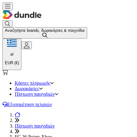
Αναζητήστε brands, δωροκάρτες & παιχνίδια
el
EUR (€)
Κάρτες πληρωμής
Δωροκάρτες
Πίστωση παιχνιδιών
Εξυπηρέτηση πελατών
Πίστωση παιχνιδιών
FC 26 Points Xbox