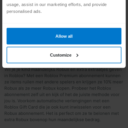
usage, assist in our marketing efforts, and provide
Helemaal klaar! Je kind kan meteen aan de slag met
personalised ads.
zijn Robux.
Voordeel
: Beperkt de uitgaven van je kind en voorkomt
onverwachte kosten.
Allow all
Nadeel
: Je moet ervoor zorgen dat je bij een
gecertificeerde verkoper koopt om oplichting te
voorkomen en de geldigheid te garanderen.
Customize
3. Robux krijgen met een Premium abonnement
Wil je je kind maandelijks Robux en extra extraatjes geven
in Roblox? Met een Roblox Premium abonnement kunnen
ze items ruilen met andere spelers en krijgen ze 10% meer
Robux als ze meer Robux kopen. Probeer het Roblox
abonnement zelf uit en kijk of het de juiste methode voor
jou is. Voorkom automatische verlengingen met een
Roblox Gift Card die je ook kunt inwisselen voor een
Robux abonnement. Het is perfect om ze te belonen met
extra Robux bovenop hun maandelijkse bedrag.