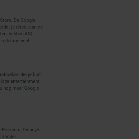
 Store. De Google
odat je direct aan de
ten, hebben iOS-
eindeloos veel
ioboeken die je kunt
eloze entertainment
r u nog meer Google
e Premium, Disney+
t zonder