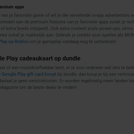
remium apps
el van je favoriete game of wil je die vervelende in-app advertenties 
steden aan de premium features van je favoriete apps zodat je recl
of extra levels vrijspeelt. Ook extra content zoals power-ups, skin
mes schaf je makkelijk aan. Gebruik je credits voor spellen als M
Play op Roblox
om je gameplay vandaag nog te verbeteren!
e Play cadeaukaart op dundle
at of een muziekliefhebber bent, er is voor iedereen wel iets te be
 Google Play gift card koopt
bij dundle, dan koop je bij een vertrou
n betaal je geen servicekosten. Er worden regelmatig meer landen to
 Magazine om de beste deals te vinden!