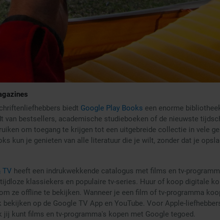
agazines
chriftenliefhebbers biedt
Google Play Books
een enorme bibliotheek
dt van bestsellers, academische studieboeken of de nieuwste tijdschr
uiken om toegang te krijgen tot een uitgebreide collectie in vele g
s kun je genieten van alle literatuur die je wilt, zonder dat je opsl
& TV
heeft een indrukwekkende catalogus met films en tv-programm
ijdloze klassiekers en populaire tv-series. Huur of koop digitale ko
om ze offline te bekijken. Wanneer je een film of tv-programma koo
ok bekijken op de Google TV App en YouTube. Voor Apple-liefhebber
 jij kunt films en tv-programma's kopen met Google tegoed.