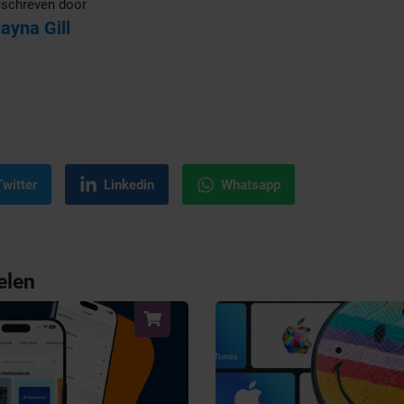
schreven door
layna Gill
Twitter
Linkedin
Whatsapp
elen