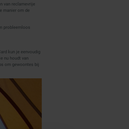
en van reclamevrije
ige manier om de
om probleemloos
Card kun je eenvoudig
je nu houdt van
pps om gewoontes bij