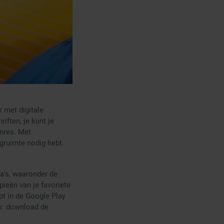
 met digitale
iften, je kunt je
enres. Met
agruimte nodig hebt.
a's, waaronder de
pieën van je favoriete
pt in de Google Play
s: download de