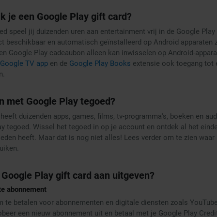
k je een Google Play gift card?
d speel jij duizenden uren aan entertainment vrij in de Google Play
ect beschikbaar en automatisch geïnstalleerd op Android apparaten z
een Google Play cadeaubon alleen kan inwisselen op Android-appara
Google TV app
en de
Google Play Books
extensie ook toegang tot 
n.
n met Google Play tegoed?
heeft duizenden apps, games, films, tv-programma's, boeken en aud
 tegoed. Wissel het tegoed in op je account en ontdek al het eind
bieden heeft. Maar dat is nog niet alles! Lees verder om te zien waa
uiken.
 Google Play gift card aan uitgeven?
ete abonnement
m te betalen voor abonnementen en digitale diensten zoals YouTub
obeer een nieuw abonnement uit en betaal met je Google Play Credi