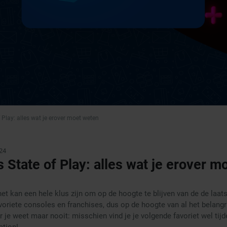
f Play: alles wat je erover moet weten
24
s State of Play: alles wat je erover 
et kan een hele klus zijn om op de hoogte te blijven van de de laat
favoriete consoles en franchises, dus op de hoogte van al het belangr
r je weet maar nooit: misschien vind je je volgende favoriet wel tij
ation!