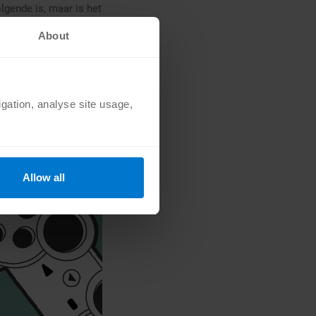
lgende is, maar is het
About
igation, analyse site usage,
Allow all