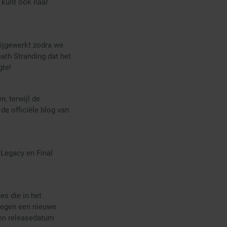
 kunt ook naar
bijgewerkt zodra we
ath Stranding dat het
gte!
, terwijl de
e officiële blog van
 Legacy en Final
es die in het
kregen een nieuwe
geen releasedatum