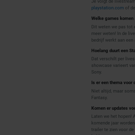
Je volgt de livestrea
playstation.com
of de
Welke games komen aa
Dit weten we pas tot 
meer weten! In de liv
bedrijf werkt aan een
Hoelang duurt een Sta
Dat verschilt per live
showcase varieert van
Sony.
Is er een thema voor 
Niet altijd, maar som
Fantasy.
Komen er updates vo
Laten we het hopen! A
komende jaar worden u
trailer te zien voor 