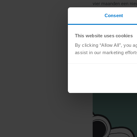
vier maanden een nieu
wel handig om te wet
Consent
This website uses cookies
By clicking “Allow All”, you 
assist in our marketing effor