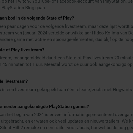
m op het Twitch-, YouTube- of Facebook-account van PlayStation. Je
 PlayStation Blog gaan.
n bod in de volgende State of Play?
een paar dagen voor de volgende livestream, maar deze lijst wordt 
estream van januari 2024 vertelde ontwikkelaar Hideo Kojima van De
 andere game met actie- en spionage-elementen, dus blijf op de hoo
te of Play livestream?
stream, maar gemiddeld duurt een State of Play livestream 20 minuten
 45 minuten tot 1 uur. Meestal wordt de duur ook aangekondigd op d
de livestream?
s is een livestream gekoppeld aan één release, zoals met Hogwarts
or eerder aangekondigde PlayStation games?
an het begin van 2024 is er veel informatie gepresenteerd over gam
itgebracht, en er waren ook veel updates en nieuwe trailers. We 
de Silent Hill 2-remake en een trailer voor Judas, hoewel beide nog 