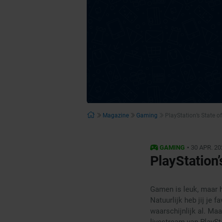
Magazine
Gaming
PlayStation’s State o
•
GAMING
30 APR. 20
PlayStation’
Gamen is leuk, maar h
Natuurlijk heb jij je 
waarschijnlijk al. Maa
livestream van PlaySt