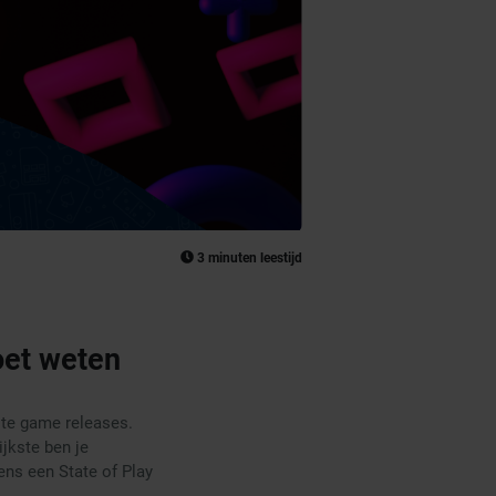
3 minuten leestijd
moet weten
ste game releases.
ijkste ben je
dens een State of Play