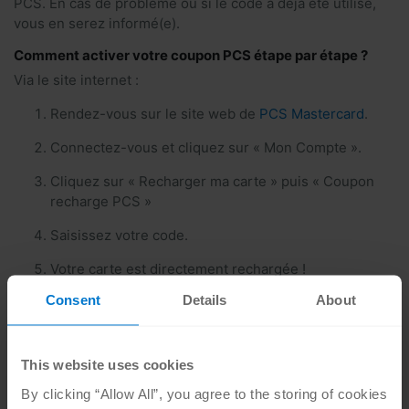
PCS. En cas de problème ou si le code a déjà été utilisé,
vous en serez informé(e).
Comment activer votre coupon PCS étape par étape ?
Via le site internet :
Rendez-vous sur le site web de
PCS Mastercard
.
Connectez-vous et cliquez sur « Mon Compte ».
Cliquez sur « Recharger ma carte » puis « Coupon
recharge PCS »
Saisissez votre code.
Votre carte est directement rechargée !
Consent
Details
About
Depuis l’application mobile MyPCS :
Ouvrez l’appli MyPCS
iOS
ou
Android
et connectez-
vous.
This website uses cookies
Allez dans le menu « Recharger » puis dans la
By clicking “Allow All”, you agree to the storing of cookies