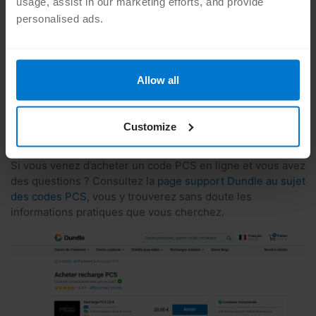
usage, assist in our marketing efforts, and provide
Revendeurs officiels PCS en ligne
personalised ads.
L’achat d’une recharge PCS en ligne auprès d’un des
revendeurs agréés vous offre un large choix dans les
modes de paiement possibles : cryptomonnaie, SMS,
forfait mobile, Audiotel, PayPal, Apple Pay et bien d’autres
Allow all
encore. De plus, PCS ne vous facture pas de frais
supplémentaires lorsque vous rechargez votre Mastercard
prépayée avec un coupon acheté en ligne. Vous êtes donc
Customize
doublement gagnant(e) ! Choisissez un
revendeur sûr
comme Dundle pour acheter vos recharges PCS
en ligne.
Si vous venez d’acheter un code PCS en ligne et vous avez
des questions ? Consultez la
page support Dundle au sujet
des codes PCS
, vous y trouverez sans doute les
informations pratiques que vous cherchez.