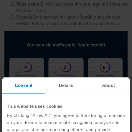
Tage deine E-Mail-Adresse ein und lege ein sicheres
Passwort fest.
PaysafeCard sendet dir einen Bestätigungslink per
E-Mail. Klicke darauf, um dein Konto zu aktivieren.
Consent
Details
About
This website uses cookies
By clicking “Allow All”, you agree to the storing of cookies
on your device to enhance site navigation, analyse site
usage, assist in our marketing efforts, and provide