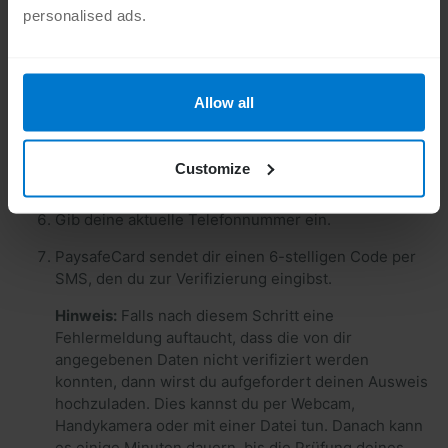
personalised ads.
Gib deinen vollständigen Namen und persönliche
Allow all
Daten ein. Achte darauf, dass alle Angaben mit
deinen offiziellen Dokumenten übereinstimmen.
Customize
Trage im nächsten Schritt deine Adressdaten ein.
Gib deine aktuelle Telefonnummer ein.
PaysafeCard sendet dir einen 6-stelligen Code per
SMS, den du zur Verifizierung eingibst.
Hinweis:
Falls nach diesem Schritt eine
Fehlermeldung auftaucht, dass die von dir
angegebenen Daten nicht verifiziert werden
konnten, dann wirst du aufgefordert deinen Ausweis
hochzuladen. Dies kannst du per Webcam,
Handykamera oder mit einer Datei tun. Danach kann
es einige Minuten dauern, bis die Prüfung deines