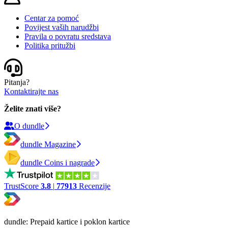
Centar za pomoć
Povijest vaših narudžbi
Pravila o povratu sredstava
Politika pritužbi
Pitanja?
Kontaktirajte nas
Želite znati više?
O dundle
dundle Magazine
dundle Coins i nagrade
TrustScore
3.8
|
77913
Recenzije
dundle: Prepaid kartice i poklon kartice