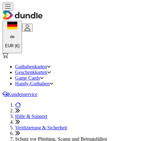
de
EUR (€)
Guthabenkarten
Geschenkkarten
Game Cards
Handy-Guthaben
Kundenservice
Hilfe & Support
Verifizierung & Sicherheit
Schutz vor Phishing, Scams und Betrugsfällen