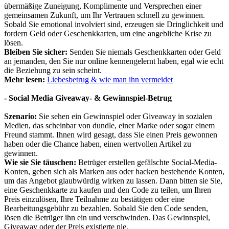
übermäßige Zuneigung, Komplimente und Versprechen einer
gemeinsamen Zukunft, um Ihr Vertrauen schnell zu gewinnen.
Sobald Sie emotional involviert sind, erzeugen sie Dringlichkeit und
fordern Geld oder Geschenkkarten, um eine angebliche Krise zu
lösen.
Bleiben Sie sicher:
Senden Sie niemals Geschenkkarten oder Geld
an jemanden, den Sie nur online kennengelernt haben, egal wie echt
die Beziehung zu sein scheint.
Mehr lesen:
Liebesbetrug & wie man ihn vermeidet
- Social Media Giveaway- & Gewinnspiel-Betrug
Szenario:
Sie sehen ein Gewinnspiel oder Giveaway in sozialen
Medien, das scheinbar von dundle, einer Marke oder sogar einem
Freund stammt. Ihnen wird gesagt, dass Sie einen Preis gewonnen
haben oder die Chance haben, einen wertvollen Artikel zu
gewinnen.
Wie sie Sie täuschen:
Betrüger erstellen gefälschte Social-Media-
Konten, geben sich als Marken aus oder hacken bestehende Konten,
um das Angebot glaubwürdig wirken zu lassen. Dann bitten sie Sie,
eine Geschenkkarte zu kaufen und den Code zu teilen, um Ihren
Preis einzulösen, Ihre Teilnahme zu bestätigen oder eine
Bearbeitungsgebühr zu bezahlen. Sobald Sie den Code senden,
lösen die Betrüger ihn ein und verschwinden. Das Gewinnspiel,
Giveaway oder der Preis existierte nie.