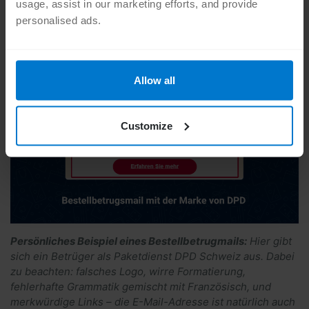
usage, assist in our marketing efforts, and provide
personalised ads.
Allow all
Customize
Persönliches Beispiel eines Bestellbetrugmails:
Hier gibt
sich ein Betrüger als Paketdienst DPD Schweiz aus. Dabei
zu beachten: falsches Logo, wirre Formatierung,
fehlerhafte Grammatik gemischt mit Französisch, und
merkwürdige Links – die E-Mail-Adresse ist natürlich auch