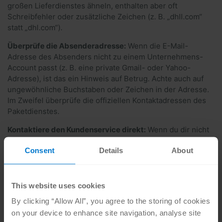
großen Lieferdienstes ähneln, enthalten aber oft
Schreibfehler oder zusätzliche Zeichen (z. B. „dhll.​com“
statt „dhl.​com“).
Überprüfe die Absenderadresse:
Wenn die E-Mail-
Adresse des Absenders nicht zu einem Unternehmens-
Account passt (z. B. eine private Gmail- oder Yahoo-
Adresse), ist das ein Hinweis auf Betrug. Achte auch auf
ungewöhnliche Buchstaben oder Zeichen in der Adresse.
Im Zweifel überprüfe die offiziellen Kontaktadressen des
Paketdienstes.
Kontaktiere den Kundenservice direkt:
Wenn du dir nicht
sicher bist, ob eine Nachricht echt ist, wende dich direkt
Consent
Details
About
an den Paketdienst über die offiziellen
Kontaktinformationen auf deren Website.
This website uses cookies
By clicking “Allow All”, you agree to the storing of cookies
on your device to enhance site navigation, analyse site