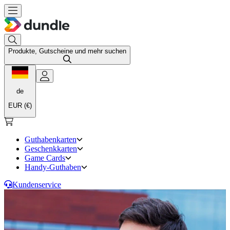
Produkte, Gutscheine und mehr suchen
de
EUR (€)
Guthabenkarten
Geschenkkarten
Game Cards
Handy-Guthaben
Kundenservice