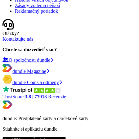
Zásady vrátenia peňazí
Reklamačný poriadok
Otázky?
Kontaktujte nás
Chcete sa dozvedieť viac?
O spoločnosti dundle
dundle Magazine
dundle Coins a odmeny
TrustScore
3.8
|
77913
Recenzie
dundle: Predplatené karty a darčekové karty
Stiahnite si aplikáciu dundle