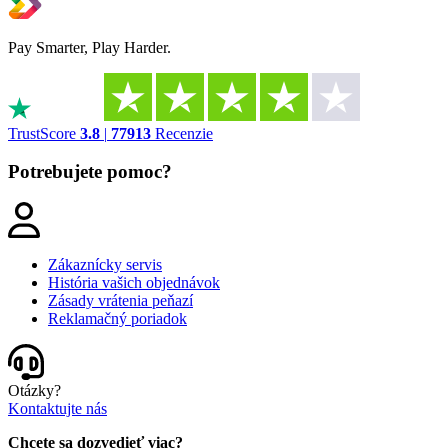
Pay Smarter, Play Harder.
TrustScore
3.8
|
77913
Recenzie
Potrebujete pomoc?
Zákaznícky servis
História vašich objednávok
Zásady vrátenia peňazí
Reklamačný poriadok
Otázky?
Kontaktujte nás
Chcete sa dozvedieť viac?