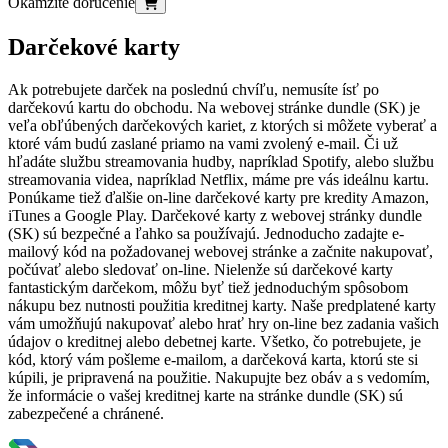
Okamžité doručenie
Darčekové karty
Ak potrebujete darček na poslednú chvíľu, nemusíte ísť po
darčekovú kartu do obchodu. Na webovej stránke dundle (SK) je
veľa obľúbených darčekových kariet, z ktorých si môžete vyberať a
ktoré vám budú zaslané priamo na vami zvolený e-mail. Či už
hľadáte službu streamovania hudby, napríklad Spotify, alebo službu
streamovania videa, napríklad Netflix, máme pre vás ideálnu kartu.
Ponúkame tiež ďalšie on-line darčekové karty pre kredity Amazon,
iTunes a Google Play. Darčekové karty z webovej stránky dundle
(SK) sú bezpečné a ľahko sa používajú. Jednoducho zadajte e-
mailový kód na požadovanej webovej stránke a začnite nakupovať,
počúvať alebo sledovať on-line. Nielenže sú darčekové karty
fantastickým darčekom, môžu byť tiež jednoduchým spôsobom
nákupu bez nutnosti použitia kreditnej karty. Naše predplatené karty
vám umožňujú nakupovať alebo hrať hry on-line bez zadania vašich
údajov o kreditnej alebo debetnej karte. Všetko, čo potrebujete, je
kód, ktorý vám pošleme e-mailom, a darčeková karta, ktorú ste si
kúpili, je pripravená na použitie. Nakupujte bez obáv a s vedomím,
že informácie o vašej kreditnej karte na stránke dundle (SK) sú
zabezpečené a chránené.