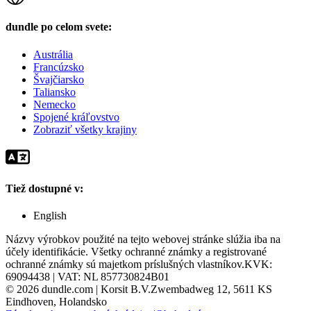
dundle po celom svete:
Austrália
Francúzsko
Švajčiarsko
Taliansko
Nemecko
Spojené kráľovstvo
Zobraziť všetky krajiny
Tiež dostupné v:
English
Názvy výrobkov použité na tejto webovej stránke slúžia iba na
účely identifikácie. Všetky ochranné známky a registrované
ochranné známky sú majetkom príslušných vlastníkov.
KVK:
69094438 | VAT: NL 857730824B01
©
2026
dundle.com | Korsit B.V.
Zwembadweg 12, 5611 KS
Eindhoven, Holandsko