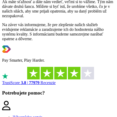
Ak máte sťažnosť a dáte nám vedieť, veľmi si to vážime. Tým nám
dávate druhú šancu. Môžete si byť istí, že urobíme všetko, čo je v
našich silách, aby sme prijali opatrenia, aby sa daný problém už
nezopakoval.
Na záver vás informujeme, že pre zlepšenie našich služieb
evidujeme reklamácie a zaradzujeme ich do hodnotenia nášho
systému kvality. S informáciami budeme samozrejme narábať
opatrne a dôverne.
Pay Smarter, Play Harder.
TrustScore
3.8
|
77979
Recenzie
Potrebujete pomoc?