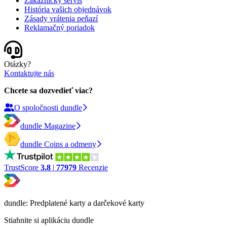
Zákaznícky servis
História vašich objednávok
Zásady vrátenia peňazí
Reklamačný poriadok
Otázky?
Kontaktujte nás
Chcete sa dozvedieť viac?
O spoločnosti dundle
dundle Magazine
dundle Coins a odmeny
TrustScore
3.8
|
77979
Recenzie
dundle: Predplatené karty a darčekové karty
Stiahnite si aplikáciu dundle