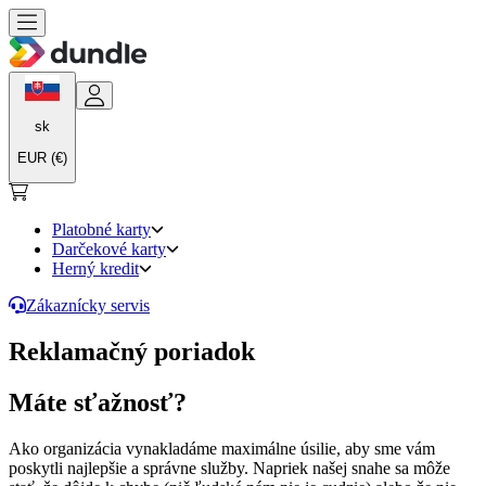
sk
EUR (€)
Platobné karty
Darčekové karty
Herný kredit
Zákaznícky servis
Reklamačný poriadok
Máte sťažnosť?
Ako organizácia vynakladáme maximálne úsilie, aby sme vám
poskytli najlepšie a správne služby. Napriek našej snahe sa môže