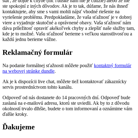
stať, že dôjde k chybe (nič ľudské nám nie je cudzie) alebo že nie
ste spokojní z iných dôvodov. Ak je to tak, dúfame, že nás ihneď
kontaktujete, aby sme s vami mohli nájsť vhodné riešenie na
vyriešenie problému. Predpokladáme, že vaša sťažnosť je v dobrej
viere a vyjadruje skutočné a oprávnené obavy. Vaša sťažnosť nám
dáva príležitosť opraviť akékoľvek chyby a zlepšiť naše služby tam,
kde je to možné. Vašu sťažnosť berieme s veľkou starostlivosťou a
každú jednu berieme vážne.
Reklamačný formulár
Na podanie formálnej sťažnosti môžete použiť
kontaktný formulár
na webovej stránke dundle
.
Ak je k dispozícii live chat, môžete tiež kontaktovať zákaznícky
servis prostredníctvom tohto kanálu.
Odpoveď od nás dostanete do 14 pracovných dní. Odpoveď bude
zaslaná na e-mailovú adresu, ktorú ste uviedli. Ak by to z dôvodu
okolností trvalo dlhšie, budete o tom informovaní a oznámime vám
ďalšie kroky.
Ďakujeme