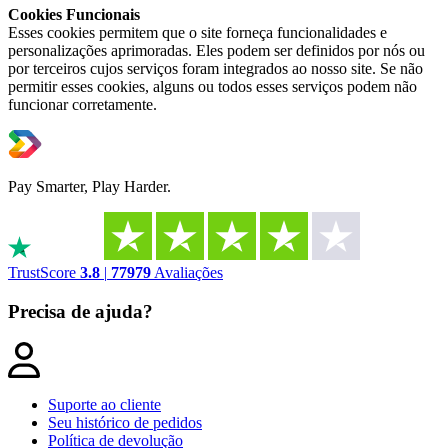
Cookies Funcionais
Esses cookies permitem que o site forneça funcionalidades e
personalizações aprimoradas. Eles podem ser definidos por nós ou
por terceiros cujos serviços foram integrados ao nosso site. Se não
permitir esses cookies, alguns ou todos esses serviços podem não
funcionar corretamente.
Pay Smarter, Play Harder.
TrustScore
3.8
|
77979
Avaliações
Precisa de ajuda?
Suporte ao cliente​​​​‌ ‍ ​‍​‍‌‍ ‌ ​‍‌‍‍‌‌‍‌ ‌‍‍‌‌‍ ‍​‍​‍​ ‍‍​‍​‍‌‍‌​‌‍​‌‌ ‌​‌‍ ‌‍​ ‌‍ ‌‌ ​ ​‍ ‍‌‍​ ‌‍ ‌‍ ‌​‍​‍​‍ ​​‍​‍‌‍‍​‌ ​‍‌‍‌‌‌‍‌‍​‍​‍​ ‍‍​‍​‍‌‍‍​‌ ‌​‌ ‌​‌ ​​‌ ​ ​ ‍‍​‍ ​‍ ‌‍‌​‌ ‌‌‌‍ ‍‌‍‌​‌‍ ​‌‍‌‌​‍ ‍‌‍​‌‌‍‌​‌‍ ‌‌‍‍‌‌‍ ‍​‍ ‍‌‍‌​‌‍​‌‌ ‌​‌‍ ‌‍​ ‌‍ ‌‌ ​ ​‍ ‍‌‍​ ‌‍ ‌‍ ‌​‍ ‌‍‌‌‌‍‌​‌‍‍‌‌ ‌​‌‍ ‌ ​‍​‍ ‌‍‍‌‌ ‌​‌‍‌‌‌‍ ‌‌‌ ‌ ‌​‌ ‍‌‌ ​​‌‍‌‌‌ ​ ​‍ ​ ​‍​ ​​​ ‍‌​ ​‌​ ‍‌​ ‌​​ ‌‍​‍ ‌‍‍‌‌ ‌​‌‍‌‌‌‍ ‌‌ ​ ​‍ ​ ​‌​ ‌ ​ ‍​​ ‌‍​ ​‍​ ​ ​ ​‍​ ​ ​ ‌​​‍ ‌‍‌‌‌‍‌​‌‍‍‌‌ ‌​​‍​ ‌‍‌‍‌‍‍‌‌‍‌‌‌‍ ​‌‍‌​‌‌​​‌‍​‌‌ ‌​‌‍‍​​ ‌‌‍ ‍‌‍​‌‌ ‌‍‌‍‍‌‌‍‌ ‌‍​‌‌ ‌​‌‍‍‌‌‍ ‌‍ ‍‌‌ ‌‍​ ‌ ‌‌‌ ​ ‌ ‌​‌‍ ‌‍ ‌‌‍‌‌‌ ​‍‌‌ ‌ ​ ‌‍‌‌‌ ​‍‌ ‌‍‌‍‍‌‌‍​ ‌‍‌‌​‍ ‍‌ ​​‌ ‌​​‍​‍‌ ‌
Seu histórico de pedidos
Política de devolução