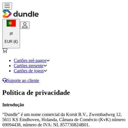
pt
EUR (€)
Cartões pré-pagos
Cartões presente
Cartões de jogos
Suporte ao cliente
Política de privacidade
Introdução
“Dundle” é um nome comercial da Korsit B.V., Zwembadweg 12,
5611 KS Eindhoven, Holanda, Câmara de Comércio (KvK) número
69094438, número de IVA: NL 857730824B01.