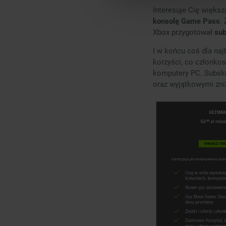
Interesuje Cię większ
konsolę Game Pass
.
Xbox przygotował
sub
I w końcu coś dla naj
korzyści, co członko
komputery PC. Subskr
oraz wyjątkowymi zni