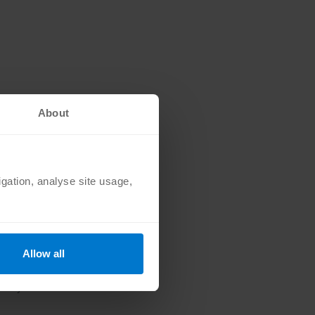
About
ędzie kosztować tyle
igation, analyse site usage,
 swoją przygodę z
Allow all
ci gier, wówczas
 wszystkich