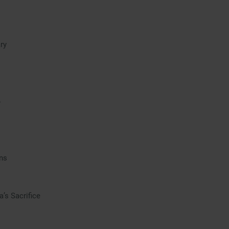
ry
4
ns
a’s Sacrifice