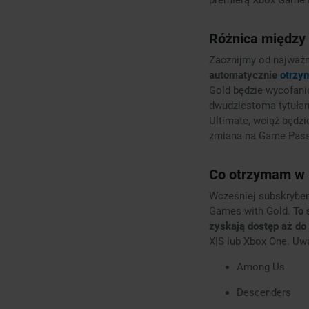
Różnica między
Zacznijmy od najważn
automatycznie
otrzy
Gold będzie wycofani
dwudziestoma tytułam
Ultimate, wciąż będzi
zmiana na Game Pass C
Co otrzymam w
Wcześniej subskryben
Games with Gold.
To 
zyskają dostęp aż do 
X|S lub Xbox One. Uw
Among Us
Descenders