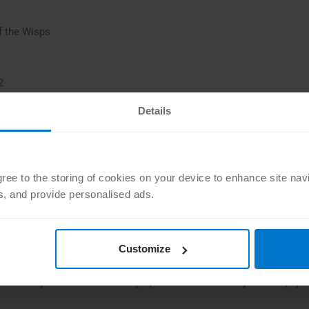
of the Wisps
2
ls Online: Tamriel Unlimited
Details
ox Game Pass Core?
 taka, że
cena abonamentu nie ulegnie zmianie
. Xbox Game Pass b
agree to the storing of cookies on your device to enhance site nav
d, czyli 29 zł/​miesiąc.
ts, and provide personalised ads.
 Pass jest dla Ciebie najlepszy?
planu może być problematyczny dla tych, którzy dopiero zaczynają
rypcja Xbox
ma bowiem swoje unikalne zalety.
Customize
ybie wieloosobowym i dostępie do katalogu ponad 25 wysokiej jakoś
e
może być strzałem w dziesiątkę! Jest to również najtańsza opcja