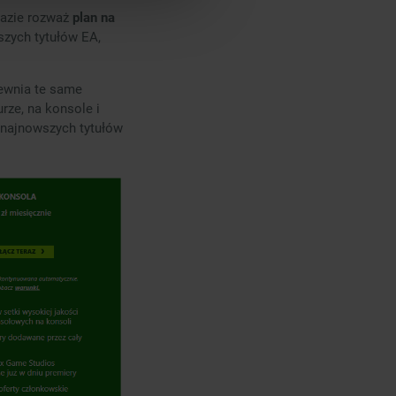
 razie rozważ
plan na
pszych tytułów EA,
pewnia te same
rze, na konsole i
 najnowszych tytułów