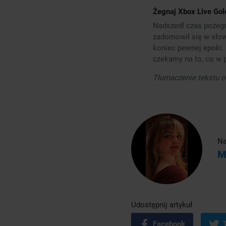
Żegnaj Xbox Live Gol
Nadszedł czas pożegn
zadomowił się w słow
koniec pewnej epoki. 
czekamy na to, co w 
Tłumaczenie tekstu or
Na
M
Udostępnij artykuł
Facebook