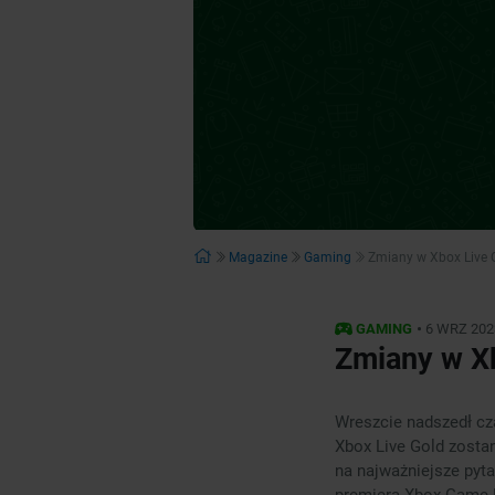
Magazine
Gaming
Zmiany w Xbox Live 
•
GAMING
6 WRZ 202
Zmiany w X
Wreszcie nadszedł cza
Xbox Live Gold zost
na najważniejsze pyta
premierą Xbox Game 