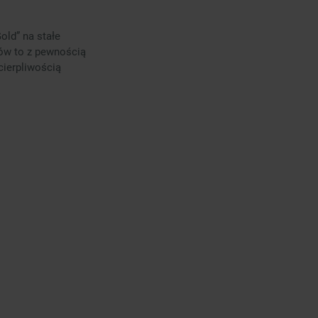
old” na stałe
nów to z pewnością
cierpliwością