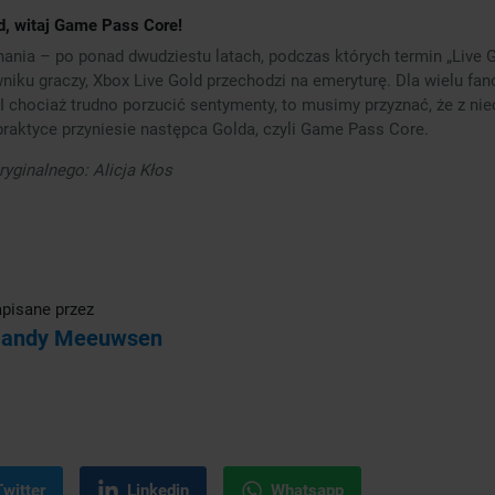
d, witaj Game Pass Core!
ania – po ponad dwudziestu latach, podczas których termin „Live G
niku graczy, Xbox Live Gold przechodzi na emeryturę. Dla wielu fa
I chociaż trudno porzucić sentymenty, to musimy przyznać, że z nie
praktyce przyniesie następca Golda, czyli Game Pass Core.
yginalnego: Alicja Kłos
pisane przez
andy Meeuwsen
Twitter
Linkedin
Whatsapp