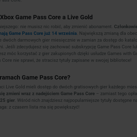
 Xbox Game Pass Core a Live Gold
iejszego: nie musisz nic robić, aby zmienić abonament.
Członkowie
mają Game Pass Core już 14 września
. Największą zmianą dla obe
e dwóch darmowych gier miesięcznie w zamian za dostęp do katal
i. Jeśli zdecydujesz się zachować subskrypcję Game Pass Core l
esz móc korzystać z gier zakupionych dzięki usłudze Games with Go
ore nie sprawi, że stracisz tytuły zapisane w swojej bibliotece!
 ramach Game Pass Core?
ci Live Gold mieli dostęp do dwóch gratisowych gier każdego miesi
się zmieni wraz z nadejściem Game Pass Core
– zamiast tego opł
25 gier
. Wśród nich znajdziesz najpopularniejsze tytuły dostępne 
aga: z czasem lista ma się powiększyć!