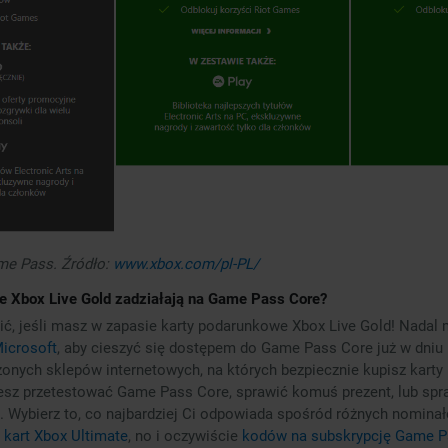
me Pass. Źródło:
www.xbox.com/pl-PL/
e Xbox Live Gold zadziałają na Game Pass Core?
ić, jeśli masz w zapasie karty podarunkowe Xbox Live Gold! Nada
Microsoft
, aby cieszyć się dostępem do Game Pass Core już w dniu 
dzonych sklepów internetowych, na których bezpiecznie kupisz kart
cesz przetestować Game Pass Core, sprawić komuś prezent, lub spra
. Wybierz to, co najbardziej Ci odpowiada spośród różnych nomin
,
kart Xbox Ultimate
, no i oczywiście
kodów na subskrypcję Game P