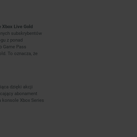
 Xbox Live Gold
cnych subskrybentów
ogu z ponad
ub Game Pass
ld. To oznacza, że
ąca dzięki akcji
acający abonament
na konsole Xbox Series