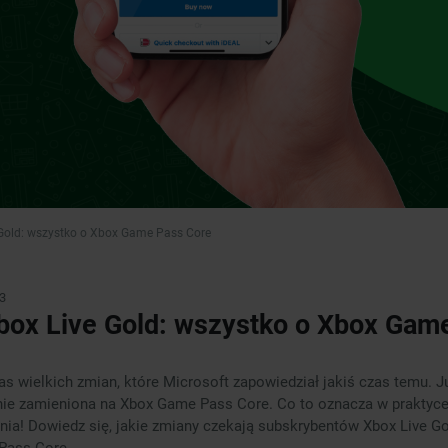
Gold: wszystko o Xbox Game Pass Core
3
box Live Gold: wszystko o Xbox Gam
s wielkich zmian, które Microsoft zapowiedział jakiś czas temu. J
anie zamieniona na Xbox Game Pass Core. Co to oznacza w prakty
nia! Dowiedz się, jakie zmiany czekają subskrybentów Xbox Live Go
Pass Core.