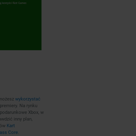
l możesz
wykorzystać
premiery. Na rynku
y podarunkowe Xbox, w
wdzić inny plan,
ałów
Kart
ass Core
.