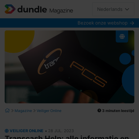
Nederlands
Bezoek onze webshop
3 minuten leestijd
Magazine
Veiliger Online
•
VEILIGER ONLINE
28 JUL. 2023
Transcash Help: alle informatie en