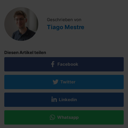
Geschrieben von
Tiago Mestre
Diesen Artikel teilen
Facebook
Twitter
Linkedin
Whatsapp