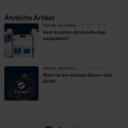
Ähnliche Artikel
•
ONLINE-SHOPPEN
28. OKT. 2025
Hast du schon die dundle-App
ausprobiert?
•
ONLINE-SHOPPEN
3. JUNI 2026
Wann ist der nächste Steam-Sale
2026?