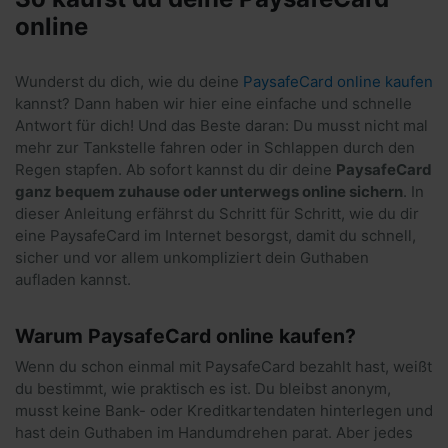
online
Wunderst du dich, wie du deine
PaysafeCard online kaufen
kannst? Dann haben wir hier eine einfache und schnelle
Antwort für dich! Und das Beste daran: Du musst nicht mal
mehr zur Tankstelle fahren oder in Schlappen durch den
Regen stapfen. Ab sofort kannst du dir deine
PaysafeCard
ganz bequem zuhause oder unterwegs online sichern
. In
dieser Anleitung erfährst du Schritt für Schritt, wie du dir
eine PaysafeCard im Internet besorgst, damit du schnell,
sicher und vor allem unkompliziert dein Guthaben
aufladen kannst.
Warum PaysafeCard online kaufen?
Wenn du schon einmal mit PaysafeCard bezahlt hast, weißt
du bestimmt, wie praktisch es ist. Du bleibst anonym,
musst keine Bank- oder Kreditkartendaten hinterlegen und
hast dein Guthaben im Handumdrehen parat. Aber jedes