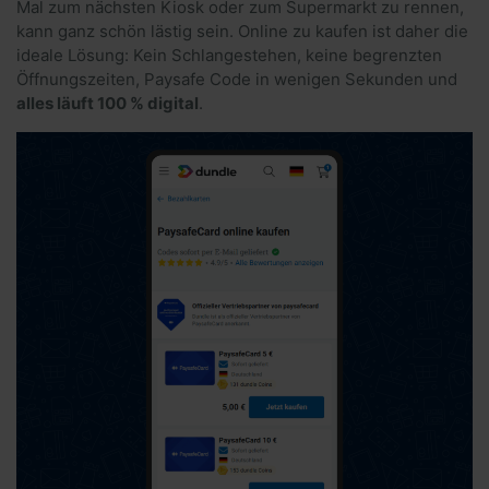
Mal zum nächsten Kiosk oder zum Supermarkt zu rennen,
kann ganz schön lästig sein. Online zu kaufen ist daher die
ideale Lösung: Kein Schlangestehen, keine begrenzten
Öffnungszeiten, Paysafe Code in wenigen Sekunden und
alles läuft 100 % digital
.