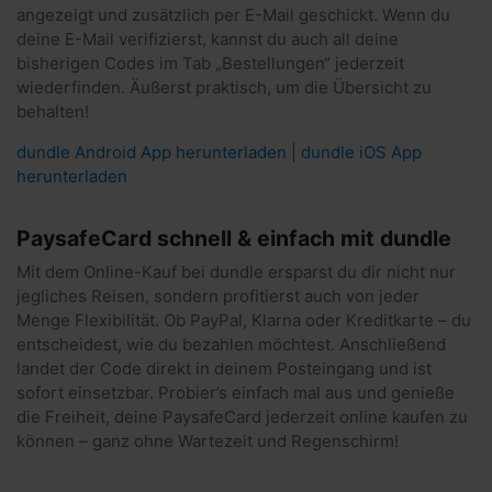
angezeigt und zusätzlich per E-Mail geschickt. Wenn du
deine E-Mail verifizierst, kannst du auch all deine
bisherigen Codes im Tab „Bestellungen“ jederzeit
wiederfinden. Äußerst praktisch, um die Übersicht zu
behalten!
dundle Android App herunterladen
|
dundle iOS App
herunterladen
PaysafeCard schnell & einfach mit dundle
Mit dem Online-Kauf bei dundle ersparst du dir nicht nur
jegliches Reisen, sondern profitierst auch von jeder
Menge Flexibilität. Ob PayPal, Klarna oder Kreditkarte – du
entscheidest, wie du bezahlen möchtest. Anschließend
landet der Code direkt in deinem Posteingang und ist
sofort einsetzbar. Probier’s einfach mal aus und genieße
die Freiheit, deine PaysafeCard jederzeit online kaufen zu
können – ganz ohne Wartezeit und Regenschirm!