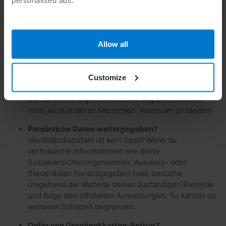
personalised ads.
geschehen ist und welche Schritte du bereits
unternommen hast, damit sie Bescheid wissen und
keinen weiteren Schaden nehmen.
Behörden einschalten
Allow all
Wende dich an die Polizei, die Verbraucherzentrale
oder eine spezielle Plattform, um den Scam zu
melden. Erstatte Anzeige und dokumentiere den
Customize
Vorfall, wo immer es möglich ist. So trägst du nicht
nur zu deiner eigenen Absicherung bei, sondern
hilfst auch anderen Menschen, wachsam zu bleiben.
Persönliche Daten weitergegeben?
Identitätsdiebstahl ist kein Spaß! Wenn du
vertrauliche Informationen wie deine
Sozialversicherungsnummer, Ausweis- oder
Steuerdaten herausgegeben hast, besuche
umgehend die Website deiner zuständigen Behörde
und folge den offiziellen Anweisungen. So kannst du
weiteren Schaden begrenzen.
Opfer von Geschenkkarten-Betrug?