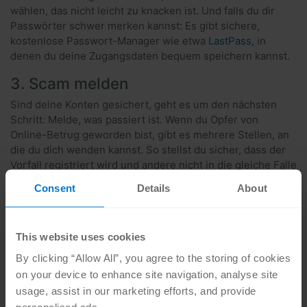
wählen, das nicht leicht zu knacken ist. Und falls du dir
Passwörter schwer merken kannst: Es gibt sichere,
kostenlose Passwort-Manager wie etwa
LastPass
, in
denen du deine Zugangsdaten bequem speichern kannst.
3. Scam melden
Sind deine Konten gesichert, geht es um den nächsten
Schritt: Melde, was passiert ist. Wenn du Opfer von
Online-Betrug geworden bist, gibt es mehrere Stellen, an
die du dich wenden kannst. So stellst du sicher, dass der
Vorfall registriert wird und andere nicht in die gleiche Falle
tappen.
Consent
Details
About
Familie und Freunde informieren
Es mag dir vielleicht unangenehm sein, deiner
Familie oder deinen Freunden zu erzählen, dass du
This website uses cookies
gescammt wurdest, aber Ehrlichkeit ist hier
By clicking “Allow All”, you agree to the storing of cookies
entscheidend. Vor allem dann, wenn der Betrüger
on your device to enhance site navigation, analyse site
auch sie kontaktiert hat, um Geld zu verlangen. Ein
usage, assist in our marketing efforts, and provide
Scam kann jedem passieren! Sag offen, was