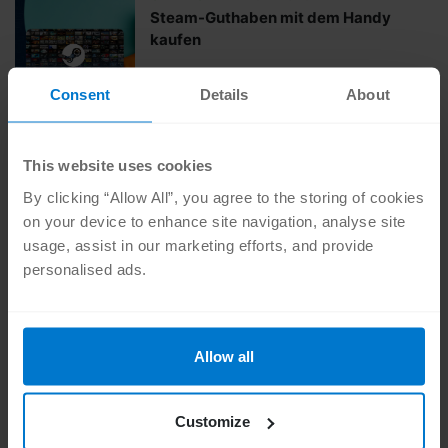
Steam-Guthaben mit dem Handy
kaufen
Consent
Details
About
•
ONLINE-SHOPPEN
23. OKT. 2023
Wie funktioniert PaysafeCard?
This website uses cookies
By clicking “Allow All”, you agree to the storing of cookies
on your device to enhance site navigation, analyse site
usage, assist in our marketing efforts, and provide
•
ONLINE-SHOPPEN
9. OKT. 2023
personalised ads.
Wo kann man PaysafeCard kaufen?
Allow all
•
ONLINE-SHOPPEN
26. AUG. 2023
Customize
Wie kann man Neosurf per
Handyrechnung kaufen?