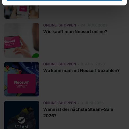
•
ONLINE-SHOPPEN
24. AUG. 2023
Wie kauft man Neosurf online?
•
ONLINE-SHOPPEN
8. AUG. 2023
Wo kann man mit Neosurf bezahlen?
•
ONLINE-SHOPPEN
3. JUNI 2026
Wann ist der nächste Steam-Sale
2026?