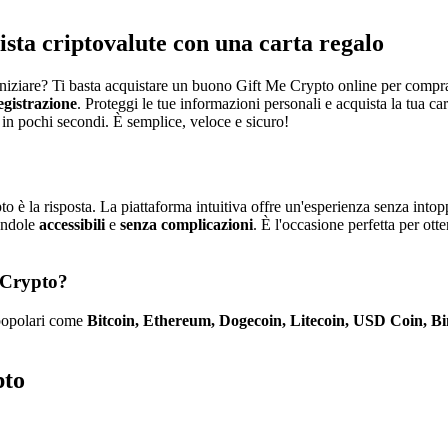
ista criptovalute con una carta regalo
iniziare? Ti basta acquistare un buono Gift Me Crypto online per comprar
egistrazione
. Proteggi le tue informazioni personali e acquista la tua ca
l in pochi secondi. È semplice, veloce e sicuro!
o è la risposta. La piattaforma intuitiva offre un'esperienza senza intopp
endole
accessibili
e
senza complicazioni
. È l'occasione perfetta per ot
e Crypto?
 popolari come
Bitcoin, Ethereum, Dogecoin, Litecoin, USD Coin, B
pto