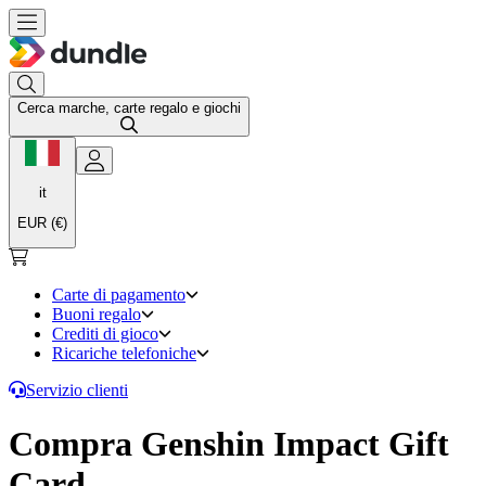
Cerca marche, carte regalo e giochi
it
EUR (€)
Carte di pagamento
Buoni regalo
Crediti di gioco
Ricariche telefoniche
Servizio clienti
Compra Genshin Impact Gift
Card