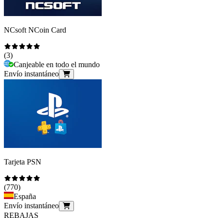
NCsoft NCoin Card
(
3
)
Canjeable en todo el mundo
Envío instantáneo
Tarjeta PSN
(
770
)
España
Envío instantáneo
REBAJAS