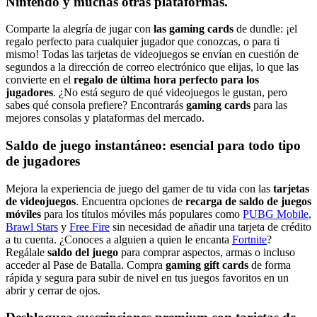
Nintendo y muchas otras plataformas.
Comparte la alegría de jugar con
las gaming cards
de dundle: ¡el
regalo perfecto para cualquier jugador que conozcas, o para ti
mismo! Todas las tarjetas de videojuegos se envían en cuestión de
segundos a la dirección de correo electrónico que elijas, lo que las
convierte en el
regalo de última hora perfecto para los
jugadores
. ¿No está seguro de qué videojuegos le gustan, pero
sabes qué consola prefiere? Encontrarás
gaming cards
para las
mejores consolas y plataformas del mercado.
Saldo de juego instantáneo: esencial para todo tipo
de jugadores
Mejora la experiencia de juego del gamer de tu vida con las
tarjetas
de videojuegos
. Encuentra opciones de
recarga de saldo de juegos
móviles
para los títulos móviles más populares como
PUBG Mobile
,
Brawl Stars
y
Free Fire
sin necesidad de añadir una tarjeta de crédito
a tu cuenta. ¿Conoces a alguien a quien le encanta
Fortnite
?
Regálale
saldo
del juego
para comprar aspectos, armas o incluso
acceder al Pase de Batalla. Compra
gaming gift cards
de forma
rápida y segura para subir de nivel en tus juegos favoritos en un
abrir y cerrar de ojos.