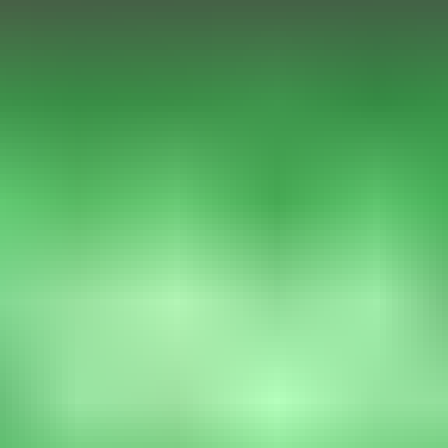
xbox.com/play. Wähle Regionen (xbox.com/regions) und Geräte
unter xbox.com/cloud-devices aus. Siehe Cloud-Gaming-Bibliothek
(xbox.com/play).
*Rewards:
Es gelten die allgemeinen Bedingungen. Microsoft-
Konto erforderlich. Nur in ausgewählten Märkten. Die Rewards
variieren je nach Xbox Game Pass-Tarif und Rewards-Stufe. Die
Punktewerte variieren je nach Währung des lokalen Markts und der
Anzahl der eingelösten Punkte. Punktemultiplikatoren im Vergleich
zu den Verdienstmöglichkeiten von Xbox Game Pass Essential.
Gameplay-Belohnungen für Personen ab 18 Jahren. Exklusive
Quests ausschließlich mit Premium- und Ultimate-Tarifen für Titel in
der Xbox Game Pass-Bibliothek. Ausgenommen sind PC-Spiele,
die Drittanbieter-Launcher erfordern oder auf Battle.net gespielt
werden. Spielzeit für alle Quests erforderlich. Qualifizierende Käufe
im Microsoft Store (online, auf Windows oder auf der Konsole) auf
Rewards mit Xbox. Wert mit Xbox Game Pass Ultimate umfasst
20% des Kaufpreises von ausgewählten Titeln in der Xbox Game
Pass-Bibliothek, plus 10% des Kaufpreises zurück in Rewards-
Punkten, plus bis zu 4% des Verkaufspreises je nach Rewards-Stufe.
PRODUKTBESCHREIBUNG DES XBOX GAME PASS PREMIUM:*