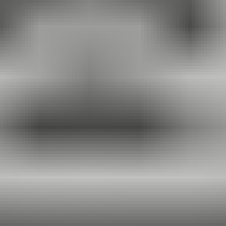
Pass-Tarif. xbox.com/gamepass. Für weitere Details zu Partner-
Abonnements, die im Xbox Game Pass Ultimate enthalten sind,
siehe: https://www.ea.com/ea-play/,
https://store.ubisoft.com/ubisoftplus/classics. Die In-Game-Vorteile
variieren je nach Spiel, Region und im Laufe der Zeit. Das Spiel
muss installiert sein, um auf In-Game-Vorteile zugreifen zu können.
*Fortnite Crew-Vorteil
in Xbox Game Pass Ultimate. Die
Verfügbarkeit kann sich ändern. Es gelten die allgemeinen
Bedingungen.
*Xbox Cloud Gaming:
Für Xbox Cloud Gaming sind ein Xbox
Game Pass-Abonnement und ein unterstütztes Gerät erforderlich
(beides separat erhältlich). Cloudfähige Spiele, die nicht im Xbox
Game Pass enthalten sind, werden separat verkauft und können zu
einem späteren Zeitpunkt mit dem Xbox Game Pass verfügbar sein.
Die Spielebibliothek variiert. Streame direkt auf Xbox-Konsolen,
mit der Xbox App oder auf unterstützten Geräten unter
xbox.com/play. Wähle Regionen (xbox.com/regions) und Geräte
unter xbox.com/cloud-devices aus. Siehe Cloud-Gaming-Bibliothek
(xbox.com/play).
*Rewards:
Es gelten die allgemeinen Bedingungen. Microsoft-
Konto erforderlich. Nur in ausgewählten Märkten. Die Rewards
variieren je nach Xbox Game Pass-Tarif und Rewards-Stufe. Die