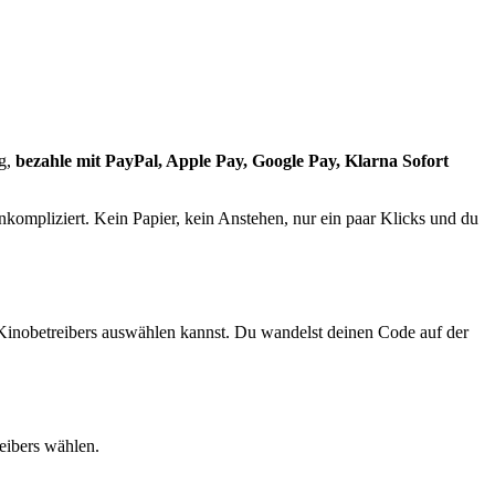
ag,
bezahle mit PayPal, Apple Pay, Google Pay, Klarna Sofort
ompliziert. Kein Papier, kein Anstehen, nur ein paar Klicks und du
 Kinobetreibers auswählen kannst. Du wandelst deinen Code auf der
eibers wählen.