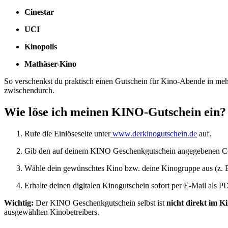
Cinestar
UCI
Kinopolis
Mathäser-Kino
So verschenkst du praktisch einen Gutschein für Kino-Abende in mehr
zwischendurch.
Wie löse ich meinen KINO-Gutschein ein?
Rufe die Einlöseseite unter
www.derkinogutschein.de
auf.
Gib den auf deinem KINO Geschenkgutschein angegebenen Cod
Wähle dein gewünschtes Kino bzw. deine Kinogruppe aus (z. B
Erhalte deinen digitalen Kinogutschein sofort per E-Mail als P
Wichtig:
Der KINO Geschenkgutschein selbst ist
nicht direkt im K
ausgewählten Kinobetreibers.