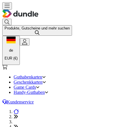
Produkte, Gutscheine und mehr suchen
de
EUR (€)
Guthabenkarten
Geschenkkarten
Game Cards
Handy-Guthaben
Kundenservice