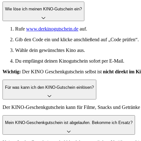
Wie löse ich meinen KINO-Gutschein ein?
Rufe
www.derkinogutschein.de
auf.
Gib den Code ein und klicke anschließend auf „Code prüfen“.
Wähle dein gewünschtes Kino aus.
Du empfängst deinen Kinogutschein sofort per E-Mail.
Wichtig:
Der KINO Geschenkgutschein selbst ist
nicht direkt im K
Für was kann ich den KINO-Gutschein einlösen?
Der KINO-Geschenkgutschein kann für Filme, Snacks und Getränke 
Mein KINO-Geschenkgutschein ist abgelaufen. Bekomme ich Ersatz?