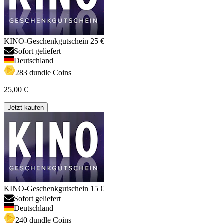
KINO-Geschenkgutschein 25 €
Sofort geliefert
Deutschland
283 dundle Coins
25,00 €
Jetzt kaufen
KINO-Geschenkgutschein 15 €
Sofort geliefert
Deutschland
240 dundle Coins