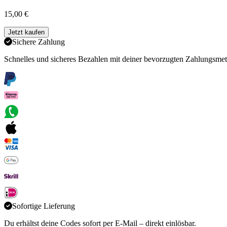
15,00 €
Jetzt kaufen
Sichere Zahlung
Schnelles und sicheres Bezahlen mit deiner bevorzugten Zahlungsme
Sofortige Lieferung
Du erhältst deine Codes sofort per E-Mail – direkt einlösbar.