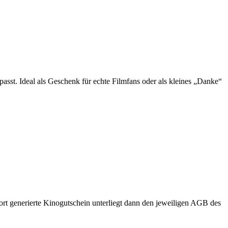
sst. Ideal als Geschenk für echte Filmfans oder als kleines „Danke“
ort generierte Kinogutschein unterliegt dann den jeweiligen AGB des