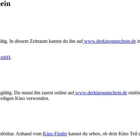
ein
ltig. In diesem Zeitraum kannst du ihn auf
www.derkinogutschein.de
i
 GmbH
.
ültig. Du musst ihn zuerst online auf
www.derkinogutschein.de
einlös
weiligen Kino verwenden.
einlösbar. Anhand vom
Kino-Finder
kannst du sehen, ob dein Kino Teil d