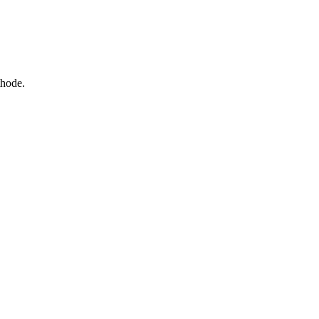
thode.