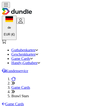
de
EUR (€)
Guthabenkarten
Geschenkkarten
Game Cards
Handy-Guthaben
Kundenservice
Game Cards
Brawl Stars
Game Cards