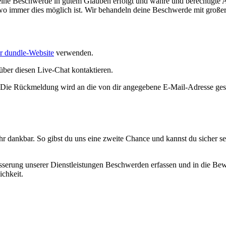
ine Beschwerde in gutem Glauben erfolgt und wahre und berechtigte A
, wo immer dies möglich ist. Wir behandeln deine Beschwerde mit große
r dundle-Website
verwenden.
über diesen Live-Chat kontaktieren.
 Die Rückmeldung wird an die von dir angegebene E-Mail-Adresse gesen
ehr dankbar. So gibst du uns eine zweite Chance und kannst du sicher s
serung unserer Dienstleistungen Beschwerden erfassen und in die Bewe
ichkeit.