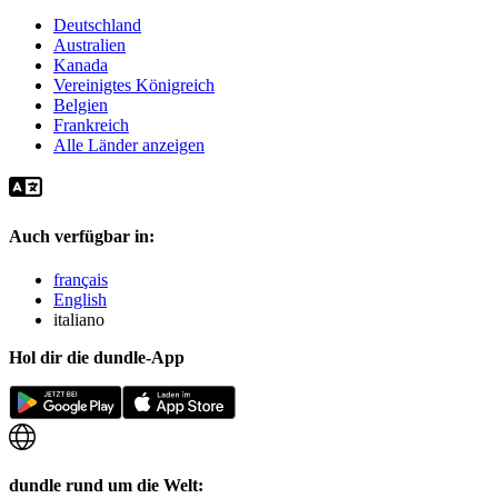
Deutschland
Australien
Kanada
Vereinigtes Königreich
Belgien
Frankreich
Alle Länder anzeigen
Auch verfügbar in:
français
English
italiano
Hol dir die dundle-App
dundle rund um die Welt: