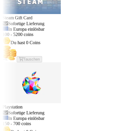
Steam Gift Card
Sofortige Lieferung
In Europa einlösbar
100
-
5200
coins
Du hast
0
Coins
Tauschen
Playstation
Sofortige Lieferung
In Europa einlösbar
150
-
700
coins