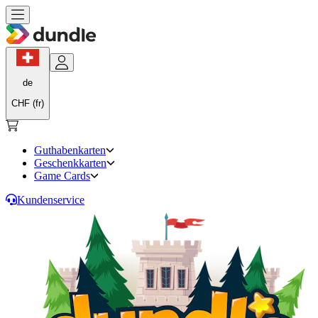
de
CHF (fr)
Guthabenkarten
Geschenkkarten
Game Cards
Kundenservice