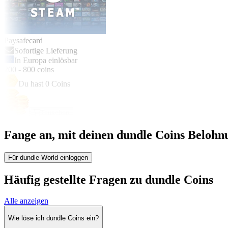
Paysafecard
Sofortige Lieferung
In Europa einlösbar
200
-
800
coins
Du hast
0
Coins
Tauschen
Fange an, mit deinen dundle Coins Belohn
Für dundle World einloggen
Häufig gestellte Fragen zu dundle Coins
Alle anzeigen
Wie löse ich dundle Coins ein?