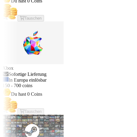
Du hast
0
Coins
Tauschen
Xbox
Sofortige Lieferung
In Europa einlösbar
150
-
700
coins
Du hast
0
Coins
Tauschen