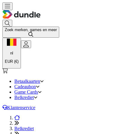
Zoek merken, games en meer
nl
EUR (€)
Betaalkaarten
Cadeaubon
Game Cards
Belkrediet
Klantenservice
Belkrediet