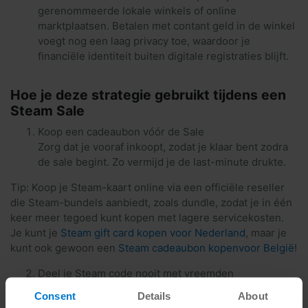
gerenommeerde lokale winkels of online
marktplaatsen. Betalen met contant geld in de winkel
voegt nog een laag privacy toe, waardoor je
financiële identiteit buiten digitale registraties blijft.
Hoe je deze strategie gebruikt tijdens een
Steam Sale
Koop een cadeaubon vóór de Sale
Zorg dat je vooraf inkoopt, zodat je klaar bent zodra
de sale begint. Zo vermijd je de last-minute drukte.
Tip: Koop je Steam-kaart online via een officiële reseller
die Steam-bundels aanbiedt, zoals dundle, zodat je in één
keer meer tegoed kunt kopen met lagere servicekosten.
Je kunt je
Steam gift card kopen voor Nederland
, maar je
kunt ook gewoon een
Steam cadeaubon kopenvoor België
!
Deel je Steam code nooit met vreemden
Houd de code altijd voor jezelf en deel deze nooit
Consent
Details
About
online of offline met mensen die je niet ent.