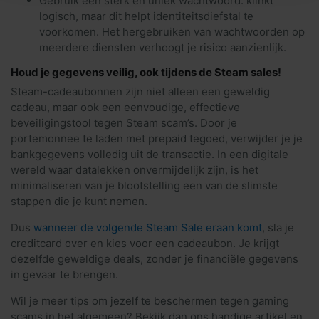
Gebruik een sterk en uniek wachtwoord: klinkt
logisch, maar dit helpt identiteitsdiefstal te
voorkomen. Het hergebruiken van wachtwoorden op
meerdere diensten verhoogt je risico aanzienlijk.
Houd je gegevens veilig, ook tijdens de Steam sales!
Steam-cadeaubonnen zijn niet alleen een geweldig
cadeau, maar ook een eenvoudige, effectieve
beveiligingstool tegen Steam scam’s. Door je
portemonnee te laden met prepaid tegoed, verwijder je je
bankgegevens volledig uit de transactie. In een digitale
wereld waar datalekken onvermijdelijk zijn, is het
minimaliseren van je blootstelling een van de slimste
stappen die je kunt nemen.
Dus
wanneer de volgende Steam Sale eraan komt
, sla je
creditcard over en kies voor een cadeaubon. Je krijgt
dezelfde geweldige deals, zonder je financiële gegevens
in gevaar te brengen.
Wil je meer tips om jezelf te beschermen tegen gaming
scams in het algemeen? Bekijk dan ons handige artikel en