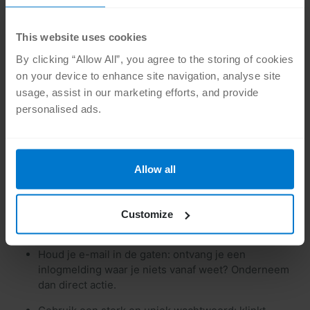
Los de code in je Steam-portemonnee in
Log in op Steam, ga naar "Steam-cadeaubon of
This website uses cookies
portemonneecode inwisselen", en voer je code in.
By clicking “Allow All”, you agree to the storing of cookies
Het tegoed verschijnt direct in je portemonnee.
on your device to enhance site navigation, analyse site
Shop zonder zorgen
usage, assist in our marketing efforts, and provide
Met je portemonnee gevuld kun je direct
personalised ads.
aanbiedingen bekijken en afrekenen. Er is geen
risico dat je per ongeluk je kaartgegevens opslaat in
je account.
Allow all
Andere beveiligingstips voor Steam
Schakel Steam Guard in: zet Steam’s
Customize
tweestapsverificatie (2FA) aan voor extra beveiliging.
Houd je e-mail in de gaten: ontvang je een
inlogmelding waar je niets vanaf weet? Onderneem
dan direct actie.