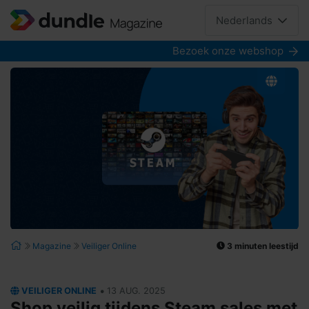
Nederlands
Bezoek onze webshop
3 minuten leestijd
Magazine
Veiliger Online
•
VEILIGER ONLINE
13 AUG. 2025
Shop veilig tijdens Steam sales met