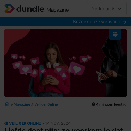
Nederlands
Bezoek onze webshop
4 minuten leestijd
Magazine
Veiliger Online
•
VEILIGER ONLINE
14 NOV. 2024
Liefde doet pijn: zo voorkom je dat