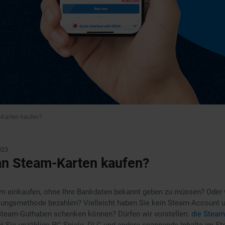
Karten kaufen?
023
n Steam-Karten kaufen?
m einkaufen, ohne Ihre Bankdaten bekannt geben zu müssen? Oder
hlungsmethode bezahlen? Vielleicht haben Sie kein Steam-Account u
team-Guthaben schenken können? Dürfen wir vorstellen:
die Steam
er Sie unzählige PC-Spiele, DLC und andere spannende Inhalte im S