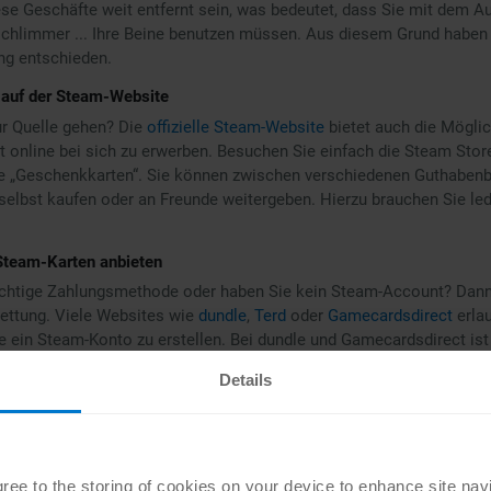
e Geschäfte weit entfernt sein, was bedeutet, dass Sie mit dem Au
schlimmer ... Ihre Beine benutzen müssen. Aus diesem Grund haben
ng entschieden.
 auf der Steam-Website
ur Quelle gehen? Die
offizielle Steam-Website
bietet auch die Möglic
 online bei sich zu erwerben. Besuchen Sie einfach die Steam Stor
ie „Geschenkkarten“. Sie können zwischen verschiedenen Guthaben
 selbst kaufen oder an Freunde weitergeben. Hierzu brauchen Sie led
 Steam-Karten anbieten
 richtige Zahlungsmethode oder haben Sie kein Steam-Account? Da
Rettung. Viele Websites wie
dundle
,
Terd
oder
Gamecardsdirect
erlau
e ein Steam-Konto zu erstellen. Bei dundle und Gamecardsdirect ist
ebsite selbst erforderlich. Der Bestellprozess ist sekundenschnell 
Details
infach per E-Mail. Dazu benötigen Sie weder eine Kreditkarte noch 
ten preisgeben. Sie zahlen so, wie es Ihnen am liebsten ist – per
sung oder mit vielen anderen sicheren Zahlungsarten. Vertriebspar
 einige von ihnen haben sogar eine eigene App, wo Sie
direkt Steam-K
 Sie aber darauf, dass dieser Komfort je nach Website seine Kost
agree to the storing of cookies on your device to enhance site nav