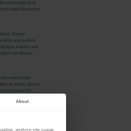
to unterwegs sind,
 sich viele Menschen
hkeit, Steam-
e-Seite und suchen
beträgen wählen und
iglich ein Steam-
nn kommen Ihnen
ben es Ihnen, Steam-
 nicht einmal ein
und Sie erhalten Ihren
About
müssen Sie Ihre
 SMS, Rechnung, mit
tner geben Ihnen also
arten am Handy
en in Form von
igation, analyse site usage,