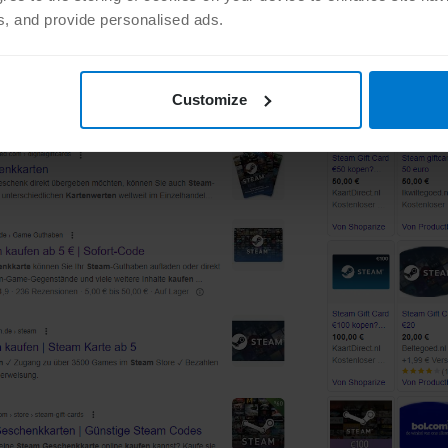
halten kann.
ts, and provide personalised ads.
Customize