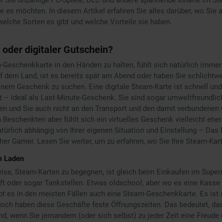
e es möchten. In diesem Artikel erfahren Sie alles darüber, wo Sie
welche Sorten es gibt und welche Vorteile sie haben.
 oder digitaler Gutschein?
Geschenkkarte in den Händen zu halten, fühlt sich natürlich imme
auf dem Land, ist es bereits spät am Abend oder haben Sie schlichtw
inem Geschenk zu suchen. Eine digitale Steam-Karte ist schnell und
– ideal als Last-Minute-Geschenk. Sie sind sogar umweltfreundlich
ren und Sie auch nicht an den Transport und den damit verbundene
eschenkten aber fühlt sich ein virtuelles Geschenk vielleicht eher
atürlich abhängig von Ihrer eigenen Situation und Einstellung – Das 
cher Gamer. Lesen Sie weiter, um zu erfahren, wo Sie Ihre Steam-Ka
m Laden
ise, Steam-Karten zu begegnen, ist gleich beim Einkaufen im Super
t oder sogar Tankstellen. Etwas oldschool, aber wo es eine Kasse 
gibt es in den meisten Fällen auch eine Steam-Geschenkkarte. Es ist
doch haben diese Geschäfte feste Öffnungszeiten. Das bedeutet, das
nd, wenn Sie jemandem (oder sich selbst) zu jeder Zeit eine Freud