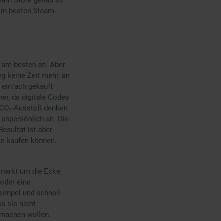
 am besten Steam-
r am besten an. Aber
eg keine Zeit mehr, an
 einfach gekauft
er, da digitale Codes
n CO₂-Ausstoß denken
 unpersönlich an. Die
Resultat ist aber
rte kaufen können.
markt um die Ecke,
oder eine
 simpel und schnell
s sie nicht
e machen wollen.