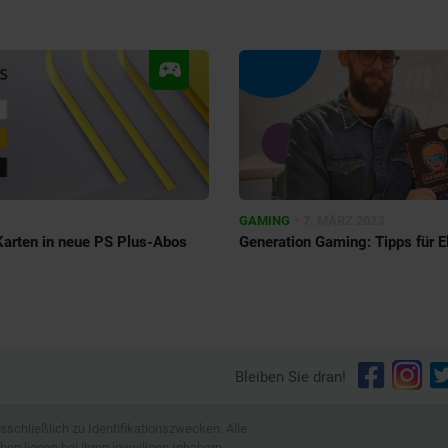
•
GAMING
7. MÄRZ 2023
arten in neue PS Plus-Abos
Generation Gaming: Tipps für 
Bleiben Sie dran!
schließlich zu Identifikationszwecken. Alle
n liegen bei ihren jeweiligen Inhabern.