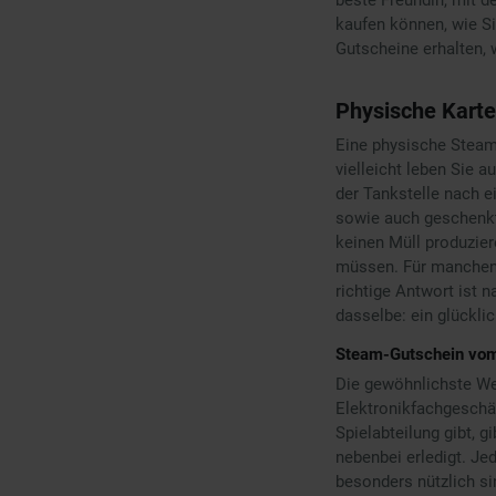
kaufen können, wie Si
Gutscheine erhalten, 
Physische Karte
Eine physische Steam-
vielleicht leben Sie 
der Tankstelle nach e
sowie auch geschenkt 
keinen Müll produzie
müssen. Für manchen B
richtige Antwort ist n
dasselbe: ein glückli
Steam-Gutschein vo
Die gewöhnlichste We
Elektronikfachgeschäf
Spielabteilung gibt, 
nebenbei erledigt. Je
besonders nützlich si