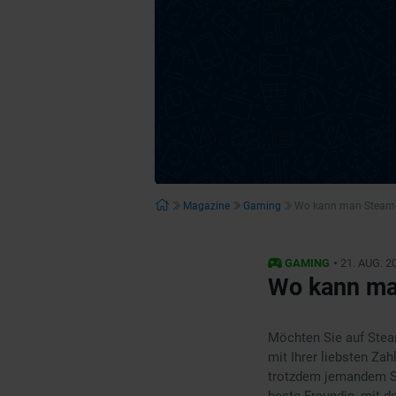
Magazine
Gaming
Wo kann man Steam-
•
GAMING
21. AUG. 2
Wo kann ma
Möchten Sie auf Stea
mit Ihrer liebsten Za
trotzdem jemandem S
beste Freundin, mit d