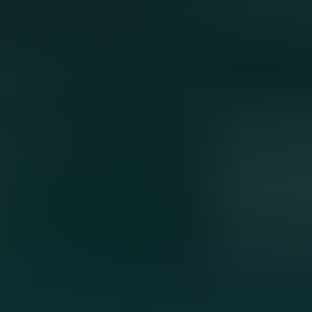
Gaming
Jan 13, 2023
Our Top 5 Games of 2022 - Video
あなたにおすすめ
Amazon Gift Card
Flexepin Voucher