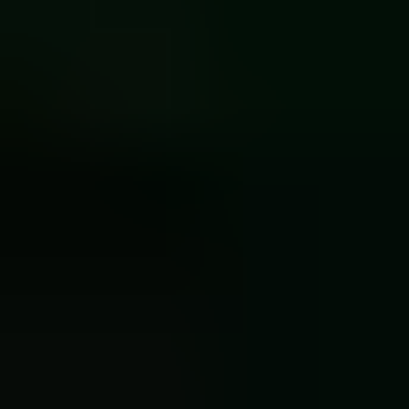
フランス
スイス
オーストラリア
View all countries
こちらもご利用いただけます:
English
dundleアプリをダウンロード
世界中のdundle:
カナダ
オーストラリア
スイス