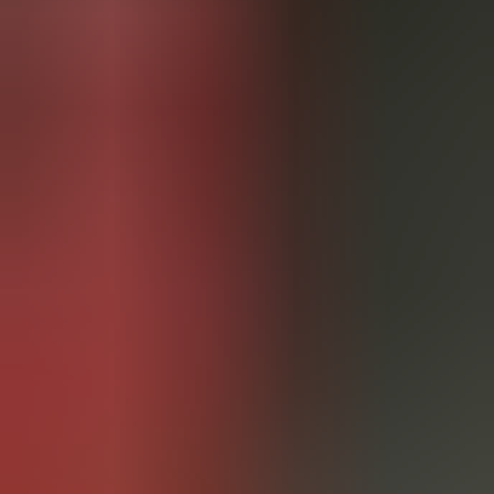
Razer Gold
ゲーミングギフトカード
Razer Goldを購入
コードをメールですぐに配信
別の国を選択
日本
日本
別の国を選択
日本
日本