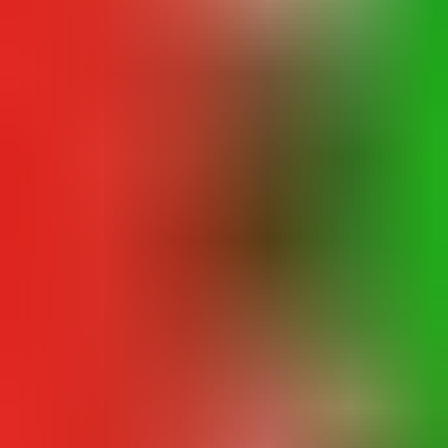
ジする
好きなゲームに使えるRazer Gold（レイザーゴールド）を、
すぐに手に入れたいですか？オンラインで
PayPal
など、10種
類以上の支払い方法を利用してRazer Gold PINを購入するだ
けでOK。その後、プリペイドクレジットを数多くのオンラ
インサイトで、何千ものゲームやコンテンツに使用できま
す。さらにお得な情報もお忘れなく！Goldを利用すると
Silverを獲得でき、限定のロイヤリティ特典を交換できま
す。また、dundleでは、無料のeギフトカード用コインをす
ぐに手に入れることも可能です。
Razer Goldカードの特典とは何です
か？
Razer Goldギフトカード、またはRazer PINとして知られる
Razer Goldカードは、Razer Goldアカウントの残高をチャー
ジするための、迅速で簡単かつ安全な方法です。
クレジット
カードやその他の自動支払い方法をRazer Goldストアにリン