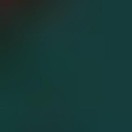
4.コードを入力し、「次へ」をクリックします。
5.これで完了です！Razer Goldを使うことができます！
Razer Gold PINの残高を確認する方法は？
ヨーロッパのお客様は、 アカウントにログインをしてPIN残
高を確認してください。ログイン後、「残高照会」または
「PIN照会」オプションを探してください。これは通常、
「読み込み」または「マイアカウント」セクションの下にあ
ります。バウチャーまたはメールに記載されているRazer
Gold PINコードを入力します。入力すると、その PINに関連
付けられた残額が表示されます。
Razer Goldとは何ですか？
Razer™は、ゲーマー向けの世界有数のライフスタイルブラ
ンドです。Razerは、ハードウェア、ソフトウェア、サービ