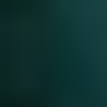
もし問題があった場合は、
Razerの問い合わせページ
を確認
するか、
一般利用規約
をご一読ください。
日本でdundle（ダンドル）
私たちは2012年に初めてデジタルギフトカードを販売して以
来、多くの国でデジタル商品のラインナップを拡充してまい
りました。プリペイド式クレジットやゲームカード、エンタ
ーテインメント・サブスクリプション、プリペイド・ペイメ
ントカードなど、幅広いニーズにDundle（ダンドル）が対応
します。信頼性の高いデジタル商品、きめ細やかなカスタマ
ーサービス、そして快適な決済手段を、年中無休でお届けし
ます。
安全な支払い
お好きな方法でお支払いください。