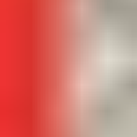
Razer Gold $100
即時配達
全世界で換金可能
577 dundle Coins
¥15,999
今すぐ購入
Razer Gold $200
即時配達