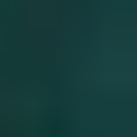
スから成る世界最大のゲーム特化型エコシステムを設計・構
築しています。同社はまた、ゲーミングコイン（Razer
Gold）でも広く知られています。世界中の何百万ものゲーマ
ーが、この人気の仮想クレジットシステムを使って、Razer
Goldパートナーでの支払いに利用しています。2017年に発売
されて以来、Razer Goldは世界的に主要な仮想ゲーム通貨と
なり、42,000以上のビデオゲームやその他の製品で使用され
ています。ユーザーは、お気に入りのマルチプレイヤーゲー
ムやモバイルゲーム、またはオンラインエンターテインメン
トサービスの追加コンテンツ、限定コンテンツ、ゲーム内ア
イテムを、よりお得な価格で利用できます。また、Spotify、
Twitch、Huluなどのアプリのエンターテインメントコンテン
ツの支払いにも利用可能です。
Razer Silverとは？
Razer Silverは、ゲーマー向けの唯一のロイヤリティ特典プロ
グラムです。Goldを使えば使うほど、Silverロイヤリティポ
イントを獲得できます。このプログラムの特典は、限定ハー
ドウェアの提供から、ギフトカード、ゲーム、ゲーム内コン