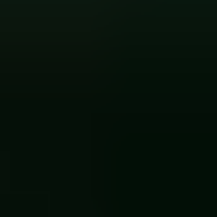
dundle（ダンドル）：プリペイド＆eギフトカード
アプリについて調べる
公式SNS
おトクな情報を、あなたのもとへダイレクトにお届け！
登録する
世界中のdundle:
オーストリア
ドイツ
ベルギー