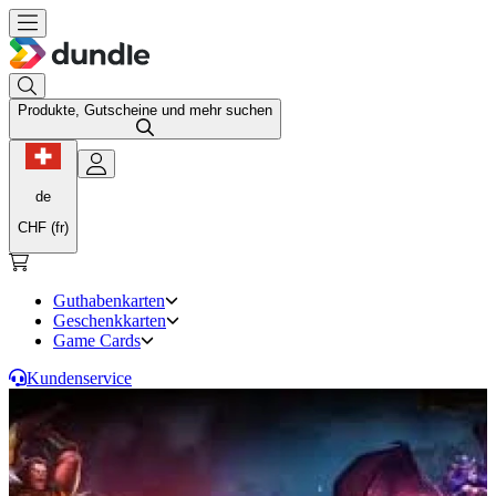
Produkte, Gutscheine und mehr suchen
de
CHF (fr)
Guthabenkarten
Geschenkkarten
Game Cards
Kundenservice