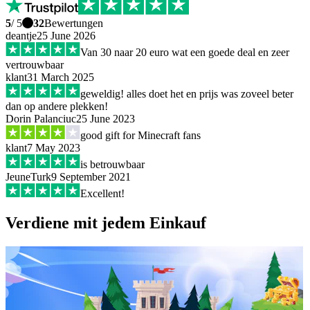
5
/ 5
32
Bewertungen
deantje
25 June 2026
Van 30 naar 20 euro wat een goede deal en zeer
vertrouwbaar
klant
31 March 2025
geweldig! alles doet het en prijs was zoveel beter
dan op andere plekken!
Dorin Palanciuc
25 June 2023
good gift for Minecraft fans
klant
7 May 2023
is betrouwbaar
JeuneTurk
9 September 2021
Excellent!
Verdiene mit jedem Einkauf