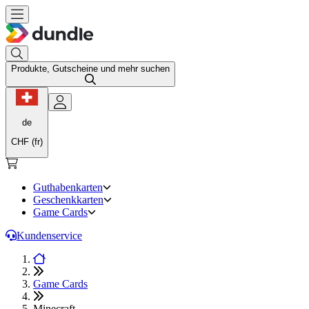
Produkte, Gutscheine und mehr suchen
de
CHF (fr)
Guthabenkarten
Geschenkkarten
Game Cards
Kundenservice
Game Cards
Minecraft