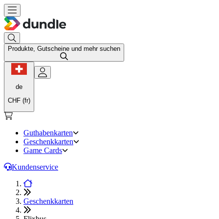
Produkte, Gutscheine und mehr suchen
de
CHF (fr)
Guthabenkarten
Geschenkkarten
Game Cards
Kundenservice
Geschenkkarten
Flixbus