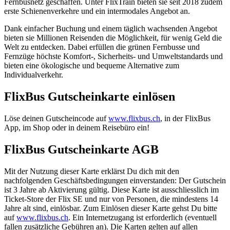
Fernbusnetz geschaffen. Unter FlixTrain bieten sie seit 2018 zudem
erste Schienenverkehre und ein intermodales Angebot an.
Dank einfacher Buchung und einem täglich wachsenden Angebot
bieten sie Millionen Reisenden die Möglichkeit, für wenig Geld die
Welt zu entdecken. Dabei erfüllen die grünen Fernbusse und
Fernzüge höchste Komfort-, Sicherheits- und Umweltstandards und
bieten eine ökologische und bequeme Alternative zum
Individualverkehr.
FlixBus Gutscheinkarte einlösen
Löse deinen Gutscheincode auf
www.flixbus.ch
, in der FlixBus
App, im Shop oder in deinem Reisebüro ein!
FlixBus Gutscheinkarte AGB
Mit der Nutzung dieser Karte erklärst Du dich mit den
nachfolgenden Geschäftsbedingungen einverstanden: Der Gutschein
ist 3 Jahre ab Aktivierung gültig. Diese Karte ist ausschliesslich im
Ticket-Store der Flix SE und nur von Personen, die mindestens 14
Jahre alt sind, einlösbar. Zum Einlösen dieser Karte gehst Du bitte
auf
www.flixbus.ch
. Ein Internetzugang ist erforderlich (eventuell
fallen zusätzliche Gebühren an). Die Karten gelten auf allen