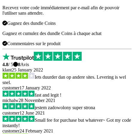
Recevez votre code immédiatement par e-mail afin de pouvoir
l'utiliser sans attendre.
Gagnez des dundle Coins
Gagnez et cumulez des dundle Coins à chaque achat
Commentaires sur le produit
4.8
/ 5
8
Avis
klant
25 January 2022
Iets duurder dan op andere sites. Levering is wel
snel.
customer
17 January 2022
fast and legit !
michalw
28 November 2021
jestem zadowolony super strona
customer
12 June 2021
Small fee for purchase but whatever~ Got my code
instantly!
customer
24 February 2021