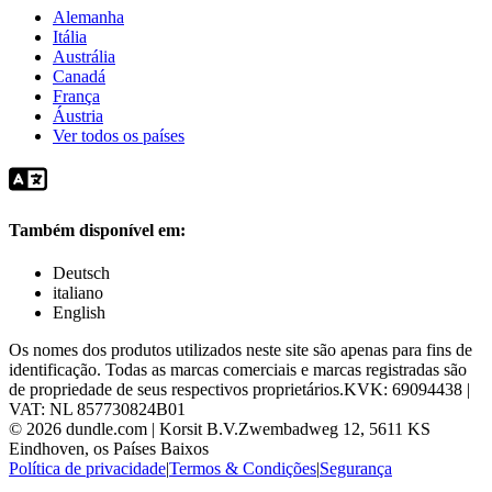
Alemanha
Itália
Austrália
Canadá
França
Áustria
Ver todos os países
Também disponível em:
Deutsch
italiano
English
Os nomes dos produtos utilizados neste site são apenas para fins de
identificação. Todas as marcas comerciais e marcas registradas são
de propriedade de seus respectivos proprietários.
KVK: 69094438 |
VAT: NL 857730824B01
©
2026
dundle.com | Korsit B.V.
Zwembadweg 12, 5611 KS
Eindhoven, os Países Baixos
Política de privacidade
|
Termos & Condições
|
Segurança