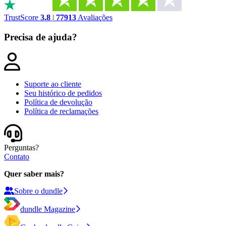
TrustScore
3.8
|
77913
Avaliações
Precisa de ajuda?
Suporte ao cliente​​​​‌ ‍ ​‍​‍‌‍ ‌ ​‍‌‍‍‌‌‍‌ ‌‍‍‌‌‍ ‍​‍​‍​ ‍‍​‍​‍‌‍‌​‌‍​‌‌ ‌​‌‍ ‌‍​ ‌‍ ‌‌ ​ ​‍ ‍‌‍​ ‌‍ ‌‍ ‌​‍​‍​‍ ​​‍​‍‌‍‍​‌ ​‍‌‍‌‌‌‍‌‍​‍​‍​ ‍‍​‍​‍‌‍‍​‌ ‌​‌ ‌​‌ ​​‌ ​ ​ ‍‍​‍ ​‍ ‌‍‌​‌ ‌‌‌‍ ‍‌‍‌​‌‍ ​‌‍‌‌​‍ ‍‌‍​‌‌‍‌​‌‍ ‌‌‍‍‌‌‍ ‍​‍ ‍‌‍‌​‌‍​‌‌ ‌​‌‍ ‌‍​ ‌‍ ‌‌ ​ ​‍ ‍‌‍​ ‌‍ ‌‍ ‌​‍ ‌‍‌‌‌‍‌​‌‍‍‌‌ ‌​‌‍ ‌ ​‍​‍ ‌‍‍‌‌ ‌​‌‍‌‌‌‍ ‌‌‌ ‌ ‌​‌ ‍‌‌ ​​‌‍‌‌‌ ​ ​‍ ​ ​‍​ ​​​ ‍‌​ ​‌​ ‍‌​ ‌​​ ‌‍​‍ ‌‍‍‌‌ ‌​‌‍‌‌‌‍ ‌‌ ​ ​‍ ​ ​‌​ ‌ ​ ‍​​ ‌‍​ ​‍​ ​ ​ ​‍​ ​ ​ ‌​​‍ ‌‍‌‌‌‍‌​‌‍‍‌‌ ‌​​‍​ ‌‍‌‍‌‍‍‌‌‍‌‌‌‍ ​‌‍‌​‌‌​​‌‍​‌‌ ‌​‌‍‍​​ ‌‌‍ ‍‌‍​‌‌ ‌‍‌‍‍‌‌‍‌ ‌‍​‌‌ ‌​‌‍‍‌‌‍ ‌‍ ‍‌‌ ‌‍​ ‌ ‌‌‌ ​ ‌ ‌​‌‍ ‌‍ ‌‌‍‌‌‌ ​‍‌‌ ‌ ​ ‌‍‌‌‌ ​‍‌ ‌‍‌‍‍‌‌‍​ ‌‍‌‌​‍ ‍‌ ​​‌ ‌​​‍​‍‌ ‌
Seu histórico de pedidos
Política de devolução
Política de reclamações
Perguntas?
Contato
Quer saber mais?
Sobre o dundle
dundle Magazine