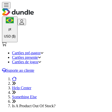
pt
USD ($)
Cartões pré-pagos
Cartões presente
Cartões de jogos
Suporte ao cliente
Help Center
Something Else
Is A Product Out Of Stock?