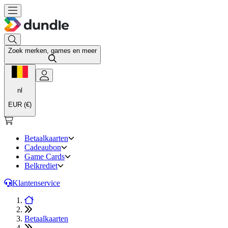
Zoek merken, games en meer
nl
EUR (€)
Betaalkaarten
Cadeaubon
Game Cards
Belkrediet
Klantenservice
Betaalkaarten