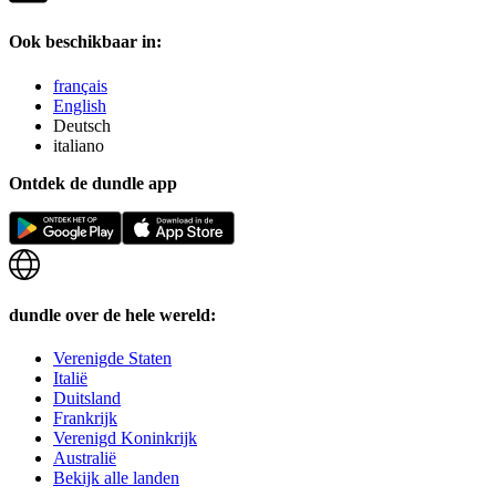
Ook beschikbaar in:
français
English
Deutsch
italiano
Ontdek de dundle app
dundle over de hele wereld:
Verenigde Staten
Italië
Duitsland
Frankrijk
Verenigd Koninkrijk
Australië
Bekijk alle landen