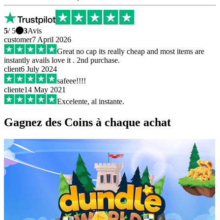
5
/ 5
3
Avis
customer
7 April 2026
Great no cap its really cheap and most items are
instantly avails love it . 2nd purchase.
client
6 July 2024
safeee!!!!
cliente
14 May 2021
Excelente, al instante.
Gagnez des Coins à chaque achat