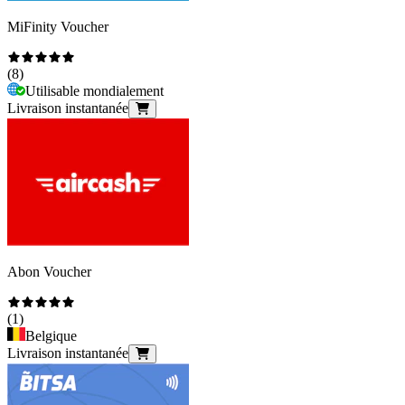
MiFinity Voucher
(
8
)
Utilisable mondialement
Livraison instantanée
Abon Voucher
(
1
)
Belgique
Livraison instantanée