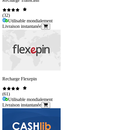
Recharge Transcash
(
32
)
Utilisable mondialement
Livraison instantanée
Recharge Flexepin
(
61
)
Utilisable mondialement
Livraison instantanée