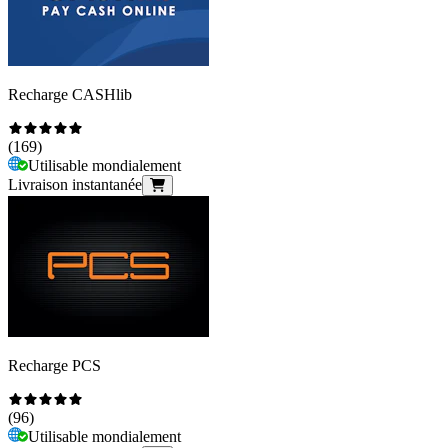
Recharge CASHlib
(
169
)
Utilisable mondialement
Livraison instantanée
Recharge PCS
(
96
)
Utilisable mondialement