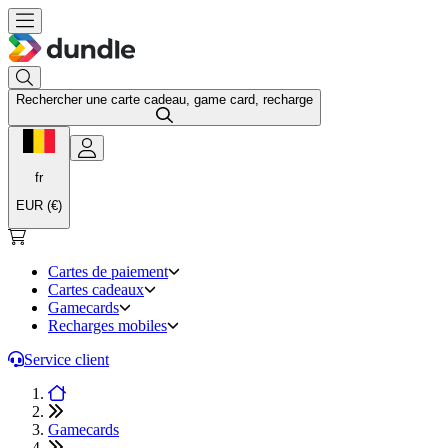
Rechercher une carte cadeau, game card, recharge
fr
EUR (€)
Cartes de paiement
Cartes cadeaux
Gamecards
Recharges mobiles
Service client
Gamecards