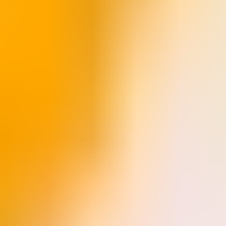
zuverlässigen Kundenservice. Ob Sie ein Abonnement verlängern,
Ihr Spielguthaben aufladen oder sicher im Internet einkaufen
möchten - dundle (AT) aktualisiert regelmäßig sein Angebot an
digitalen Produkten speziell für Österreich.
Offizieller Partner von Transcash
dundle ist offizieller Vertriebspartner von Transcash
Sichere Zahlung
Schnelles und sicheres Bezahlen mit deiner bevorzugten
Zahlungsmethode.