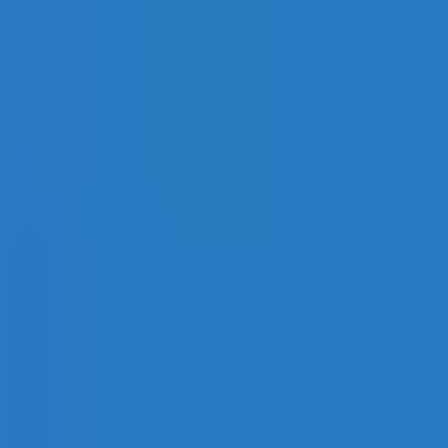
Transcash-Ticket €100
Sofort geliefert
Weltweit
609 dundle Coins
€100.00
Jetzt kaufen
Transcash-Ticket €150
Sofort geliefert
Weltweit
827 dundle Coins