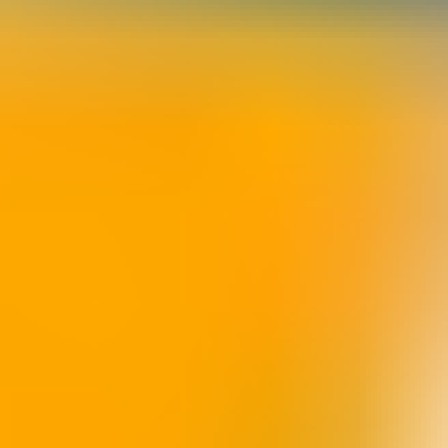
Am einfachsten kannst du dein
Transcash-Guthaben online prüfen
.
Auch am Bankautomaten lässt sich das Guthaben einsehen. Wähle
dazu die Option „Kontostand prüfen“. Bitte beachte, dass dabei
Bankgebühren anfallen können.
Wie viel Transcash-Guthaben kann man maximal aufladen?
Die täglichen und monatlichen Aufladelimits hängen von deinem
Kartentyp ab. Es gibt verschiedene Modelle wie ACCESS,
ESSENTIAL und MAX, die unterschiedliche Limits haben. Weitere
Informationen hierzu findest du in den
Nutzungsbedingungen von
Transcash
.
Kann ich mit dem Transcash-Ticket bezahlen?
Nein, ein Transcash-Ticket dient ausschließlich zum Aufladen deiner
Transcash Mastercard. Es kann nicht direkt als Zahlungsmittel
verwendet werden und ist nicht für den Kauf von Produkten oder
Dienstleistungen geeignet.