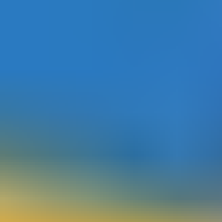
Smartphone.
Melde dich mit deinem Konto an.
Tippe auf „Recharger“.
Gib den 12-stelligen Aufladecode ein.
Online
Besuche die
Login-Seite auf der Transcash Website
.
Log dich in dein Konto ein und klicke auf „Mon Compte“
(oder „My account“).
Wähl die Option „Aufladen mit Gutschein” („Recharge
coupons”).
Gib den 12-stelligen Aufladecode deines Gutscheins ein.
Fertig!
Das vorausbezahlte Guthaben wird deiner Transcash-
Mastercard sofort gutgeschrieben.
Wie kann ich mein Transcash-Guthaben prüfen?