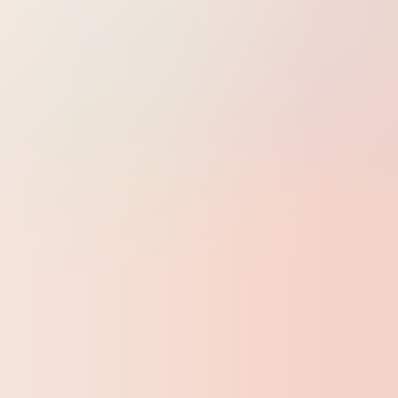
Aircash Abon
CASHlib-Guthaben
Neosurf-Ticket
Pay Smarter, Play Harder.