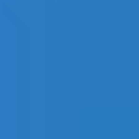
262 dundle Coins
€20.00
Jetzt kaufen
Transcash-Ticket €50
Sofort geliefert
Weltweit
392 dundle Coins
€50.00
Jetzt kaufen