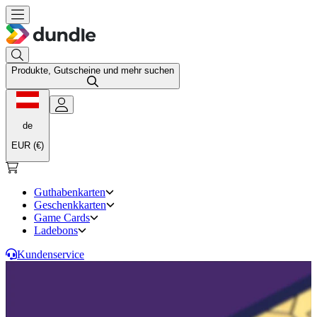
Produkte, Gutscheine und mehr suchen
de
EUR (€)
Guthabenkarten
Geschenkkarten
Game Cards
Ladebons
Kundenservice