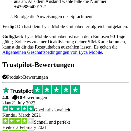
aus an. Aus dem Ausland wähle bitte die Nummer
+4368864001321
Befolge die Anweisungen des Sprachmenüs.
Fertig!
Du hast dein Lyca Mobile-Guthaben erfolgreich aufgeladen.
Gültigkeit:
Lyca Mobile-Guthaben ist nach dem Einlösen 90 Tage
gültig. Sollte es zu einer Deaktivierung deiner SIM-Karte kommen,
kannst du dir das Restguthaben auszahlen lassen. Es gelten die
Allgemeinen Geschäftsbedingungen von Lyca Mobile
.
Trustpilot-Bewertungen
Produkt-Bewertungen
4.8
/ 5
18
Bewertungen
klant
21 July 2022
Goed prijs kwaliteit
Kunde
1 March 2021
Schnell und perfekt
Heiko
13 February 2021