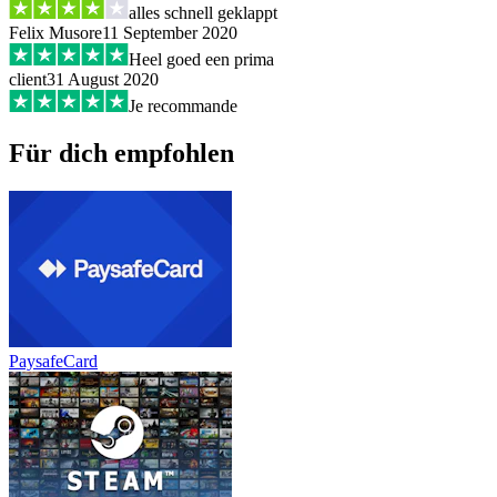
alles schnell geklappt
Felix Musore
11 September 2020
Heel goed een prima
client
31 August 2020
Je recommande
Für dich empfohlen
PaysafeCard